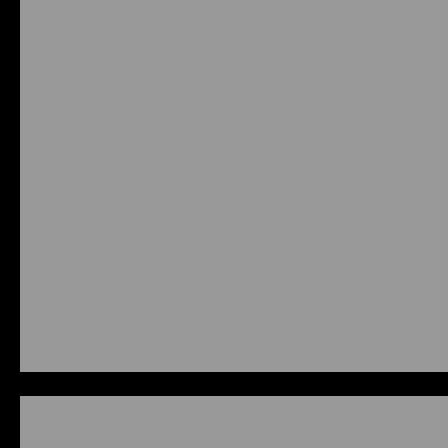
Jackpot Casino En Ligne Gratuits