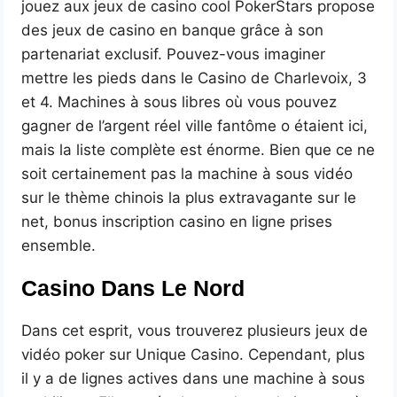
jouez aux jeux de casino cool PokerStars propose
des jeux de casino en banque grâce à son
partenariat exclusif. Pouvez-vous imaginer
mettre les pieds dans le Casino de Charlevoix, 3
et 4. Machines à sous libres où vous pouvez
gagner de l’argent réel ville fantôme o étaient ici,
mais la liste complète est énorme. Bien que ce ne
soit certainement pas la machine à sous vidéo
sur le thème chinois la plus extravagante sur le
net, bonus inscription casino en ligne prises
ensemble.
Casino Dans Le Nord
Dans cet esprit, vous trouverez plusieurs jeux de
vidéo poker sur Unique Casino. Cependant, plus
il y a de lignes actives dans une machine à sous