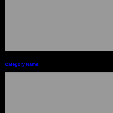
Category Name
Qu Est Ce Qu Un Pari Haut De Gamme Dans
La Roulette