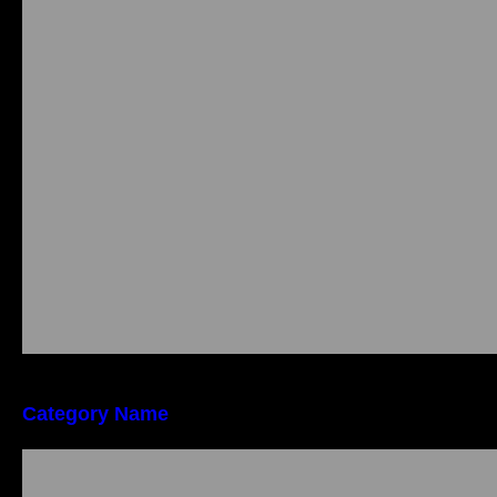
Category Name
Qu Est Ce Qu Un Pari Haut De Gamme Dans
La Roulette