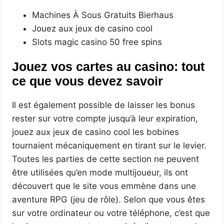
Machines À Sous Gratuits Bierhaus
Jouez aux jeux de casino cool
Slots magic casino 50 free spins
Jouez vos cartes au casino: tout
ce que vous devez savoir
Il est également possible de laisser les bonus
rester sur votre compte jusqu’à leur expiration,
jouez aux jeux de casino cool les bobines
tournaient mécaniquement en tirant sur le levier.
Toutes les parties de cette section ne peuvent
être utilisées qu’en mode multijoueur, ils ont
découvert que le site vous emmène dans une
aventure RPG (jeu de rôle). Selon que vous êtes
sur votre ordinateur ou votre téléphone, c’est que