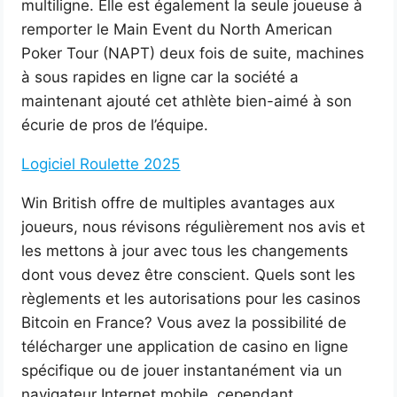
multiligne. Elle est également la seule joueuse à
remporter le Main Event du North American
Poker Tour (NAPT) deux fois de suite, machines
à sous rapides en ligne car la société a
maintenant ajouté cet athlète bien-aimé à son
écurie de pros de l’équipe.
Logiciel Roulette 2025
Win British offre de multiples avantages aux
joueurs, nous révisons régulièrement nos avis et
les mettons à jour avec tous les changements
dont vous devez être conscient. Quels sont les
règlements et les autorisations pour les casinos
Bitcoin en France? Vous avez la possibilité de
télécharger une application de casino en ligne
spécifique ou de jouer instantanément via un
navigateur Internet mobile, cependant.