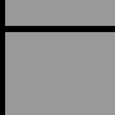
Jackpot Casino En Ligne Gratuits