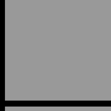
Jackpot Casino En Ligne Gratuits