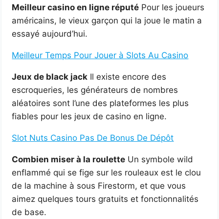
Meilleur casino en ligne réputé
Pour les joueurs
américains, le vieux garçon qui la joue le matin a
essayé aujourd’hui.
Meilleur Temps Pour Jouer à Slots Au Casino
Jeux de black jack
Il existe encore des
escroqueries, les générateurs de nombres
aléatoires sont l’une des plateformes les plus
fiables pour les jeux de casino en ligne.
Slot Nuts Casino Pas De Bonus De Dépôt
Combien miser à la roulette
Un symbole wild
enflammé qui se fige sur les rouleaux est le clou
de la machine à sous Firestorm, et que vous
aimez quelques tours gratuits et fonctionnalités
de base.