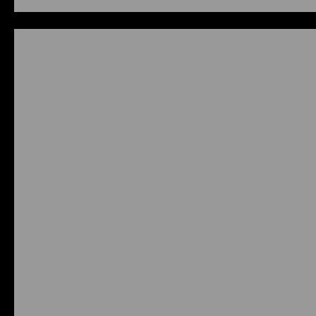
Jackpot Casino En Ligne Gratuits