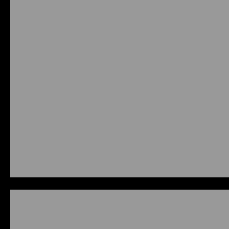
Jackpot Casino En Ligne Gratuits