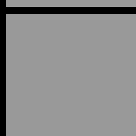
Jackpot Casino En Ligne Gratuits