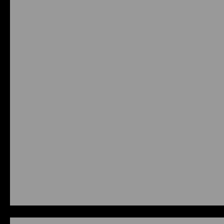
Jackpot Casino En Ligne Gratuits