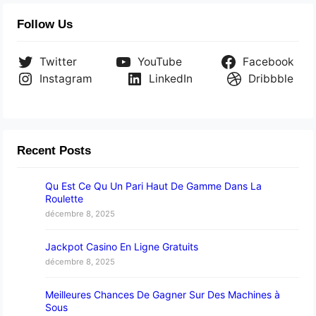
Follow Us
Twitter
YouTube
Facebook
Instagram
LinkedIn
Dribbble
Recent Posts
Qu Est Ce Qu Un Pari Haut De Gamme Dans La
Roulette
décembre 8, 2025
Jackpot Casino En Ligne Gratuits
décembre 8, 2025
Meilleures Chances De Gagner Sur Des Machines à
Sous