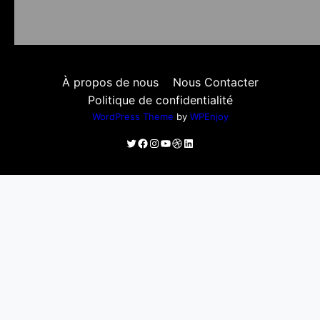
À propos de nous
Nous Contacter
Politique de confidentialité
WordPress Theme
by
WPEnjoy
Twitter
Facebook
Instagram
YouTube
Dribbble
LinkedIn