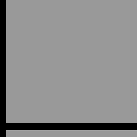
Meilleures Chances De Gagner Sur Des