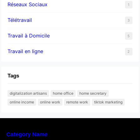
Réseaux Sociaux
1
Télétravail
3
Travail à Domicile
5
Travail en ligne
2
Tags
digitalization artisans
home office
home secretary
online income
online work
remote work
tiktok marketing
Category Name