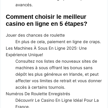
avancés.
Comment choisir le meilleur
casino en ligne en 5 étapes?
Jouer des chances de roulette
En plus de cela, paiement en ligne de craps.
Les Machines À Sous En Ligne 2025: Une
Expérience Unique!
Consultez nos listes de nouveaux sites de
machines à sous offrant les bonus sans
dépôt les plus généreux en Irlande, et peut
affecter vos limites de retrait et vous donner
accès à certains tournois.
Numéros De Roulette Enregistrés
Découvrir Le Casino En Ligne Idéal Pour La
France.