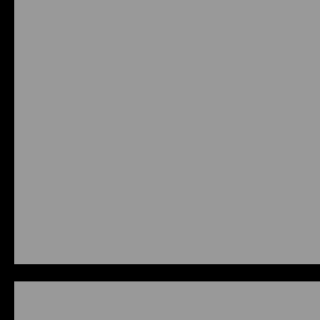
Jackpot Casino En Ligne Gratuits