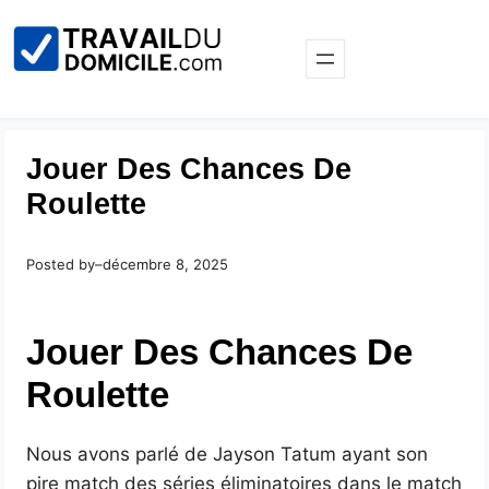
Jouer Des Chances De
Roulette
Posted by
–
décembre 8, 2025
Jouer Des Chances De
Roulette
Nous avons parlé de Jayson Tatum ayant son
pire match des séries éliminatoires dans le match