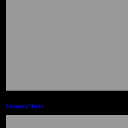
Category Name
Qu Est Ce Qu Un Pari Haut De Gamme Dans
La Roulette