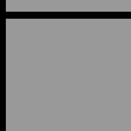
Jackpot Casino En Ligne Gratuits