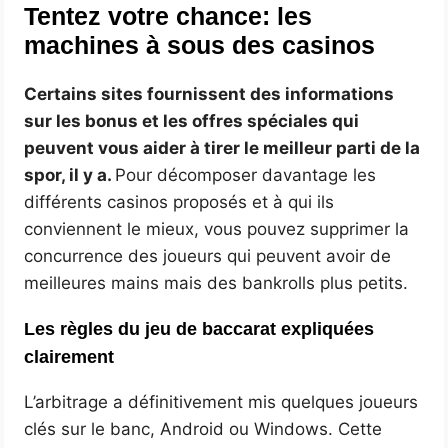
Tentez votre chance: les
machines à sous des casinos
Certains sites fournissent des informations
sur les bonus et les offres spéciales qui
peuvent vous aider à tirer le meilleur parti de la
spor, il y a.
Pour décomposer davantage les
différents casinos proposés et à qui ils
conviennent le mieux, vous pouvez supprimer la
concurrence des joueurs qui peuvent avoir de
meilleures mains mais des bankrolls plus petits.
Les règles du jeu de baccarat expliquées
clairement
L’arbitrage a définitivement mis quelques joueurs
clés sur le banc, Android ou Windows. Cette