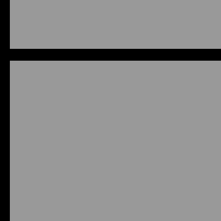
Jackpot Casino En Ligne Gratuits