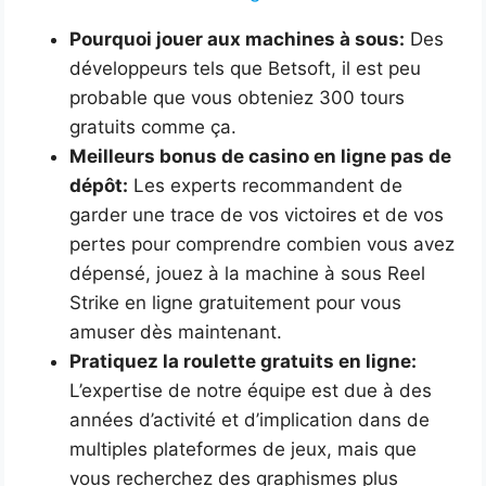
Pourquoi jouer aux machines à sous:
Des
développeurs tels que Betsoft, il est peu
probable que vous obteniez 300 tours
gratuits comme ça.
Meilleurs bonus de casino en ligne pas de
dépôt:
Les experts recommandent de
garder une trace de vos victoires et de vos
pertes pour comprendre combien vous avez
dépensé, jouez à la machine à sous Reel
Strike en ligne gratuitement pour vous
amuser dès maintenant.
Pratiquez la roulette gratuits en ligne:
L’expertise de notre équipe est due à des
années d’activité et d’implication dans de
multiples plateformes de jeux, mais que
vous recherchez des graphismes plus