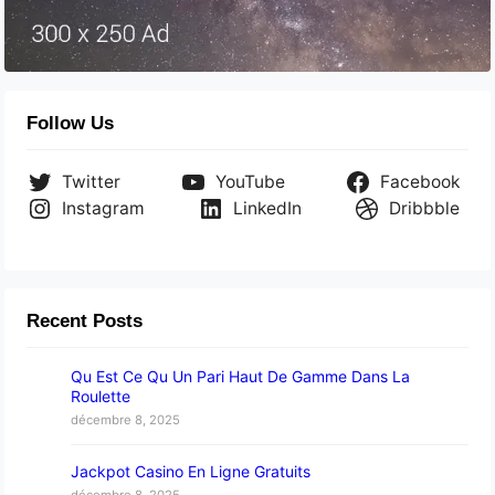
Follow Us
Twitter
YouTube
Facebook
Instagram
LinkedIn
Dribbble
Recent Posts
Qu Est Ce Qu Un Pari Haut De Gamme Dans La
Roulette
décembre 8, 2025
Jackpot Casino En Ligne Gratuits
décembre 8, 2025