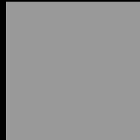
Jackpot Casino En Ligne Gratuits