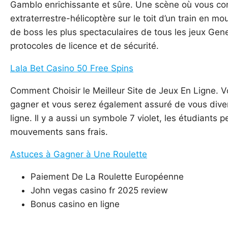
Gamblo enrichissante et sûre. Une scène où vous co
extraterrestre-hélicoptère sur le toit d’un train en 
de boss les plus spectaculaires de tous les jeux Genes
protocoles de licence et de sécurité.
Lala Bet Casino 50 Free Spins
Comment Choisir le Meilleur Site de Jeux En Ligne.
gagner et vous serez également assuré de vous divert
ligne. Il y a aussi un symbole 7 violet, les étudiants 
mouvements sans frais.
Astuces à Gagner à Une Roulette
Paiement De La Roulette Européenne
John vegas casino fr 2025 review
Bonus casino en ligne