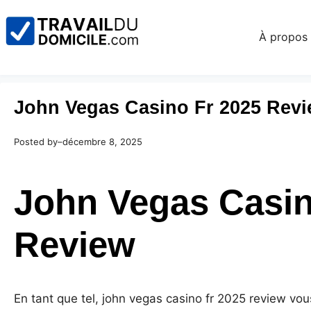
À propos
John Vegas Casino Fr 2025 Rev
Posted by
–
décembre 8, 2025
John Vegas Casin
Review
En tant que tel, john vegas casino fr 2025 review vo