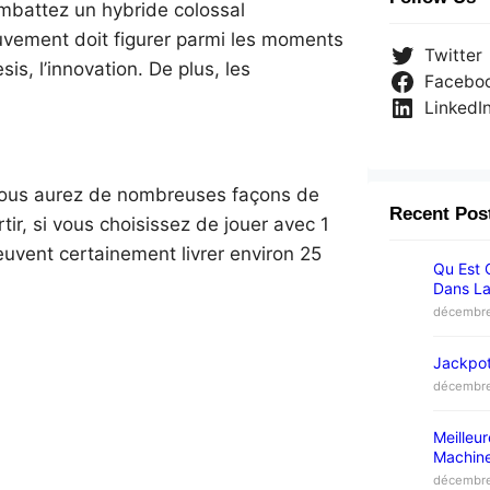
mbattez un hybride colossal
mouvement doit figurer parmi les moments
Twitter
is, l’innovation. De plus, les
Facebo
LinkedI
 Vous aurez de nombreuses façons de
Recent Pos
ir, si vous choisissez de jouer avec 1
peuvent certainement livrer environ 25
Qu Est 
Dans La
décembre
Jackpot
décembre
Meilleu
Machine
décembre