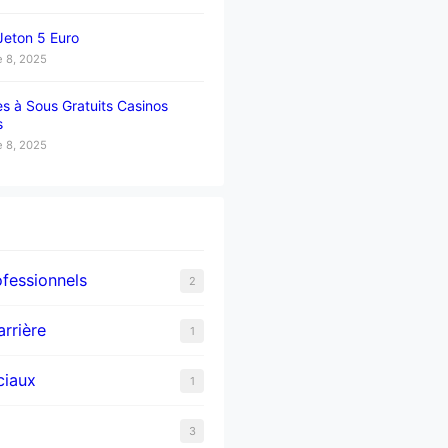
Jeton 5 Euro
 8, 2025
s à Sous Gratuits Casinos
s
 8, 2025
ofessionnels
2
rrière
1
ciaux
1
3