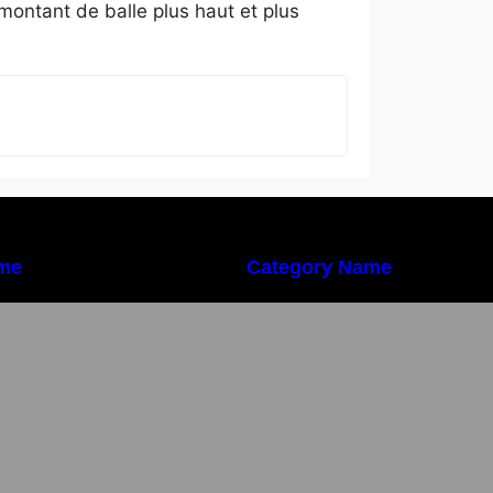
montant de balle plus haut et plus
me
Category Name
Qu Est Ce Qu Un Pari Haut De
Qu Est Ce Qu Un 
Gamme Dans La Roulette
Gamme Dans La R