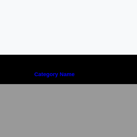
Category Name
Pari Haut De
Qu Est Ce Qu Un Pari Haut De
oulette
Gamme Dans La Roulette