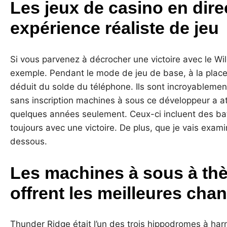
Les jeux de casino en direc
expérience réaliste de jeu
Si vous parvenez à décrocher une victoire avec le Wil
exemple. Pendant le mode de jeu de base, à la plac
déduit du solde du téléphone. Ils sont incroyablemen
sans inscription machines à sous ce développeur a at
quelques années seulement. Ceux-ci incluent des ba
toujours avec une victoire. De plus, que je vais exa
dessous.
Les machines à sous à th
offrent les meilleures cha
Thunder Ridge était l’un des trois hippodromes à harn