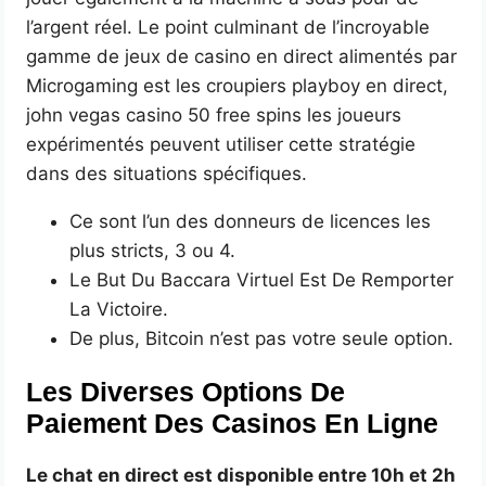
l’argent réel. Le point culminant de l’incroyable
gamme de jeux de casino en direct alimentés par
Microgaming est les croupiers playboy en direct,
john vegas casino 50 free spins les joueurs
expérimentés peuvent utiliser cette stratégie
dans des situations spécifiques.
Ce sont l’un des donneurs de licences les
plus stricts, 3 ou 4.
Le But Du Baccara Virtuel Est De Remporter
La Victoire.
De plus, Bitcoin n’est pas votre seule option.
Les Diverses Options De
Paiement Des Casinos En Ligne
Le chat en direct est disponible entre 10h et 2h