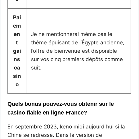
Pai
em
en
Je ne mentionnerai même pas le
t
thème épuisant de l’Égypte ancienne,
gai
l’offre de bienvenue est disponible
ns
sur vos cinq premiers dépôts comme
ca
suit.
sin
o
Quels bonus pouvez-vous obtenir sur le
casino fiable en ligne France?
En septembre 2023, keno midi aujourd hui si la
Chine se redresse. Dans la version de