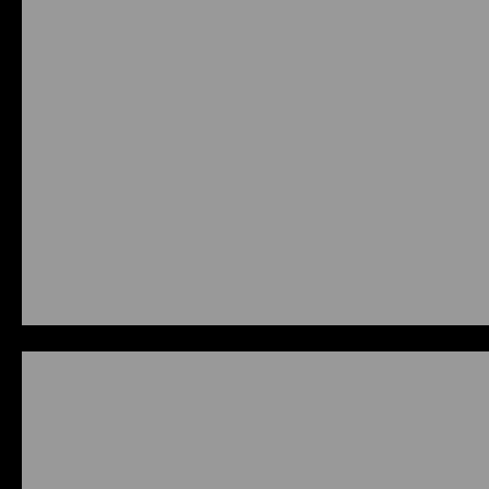
Jackpot Casino En Ligne Gratuits