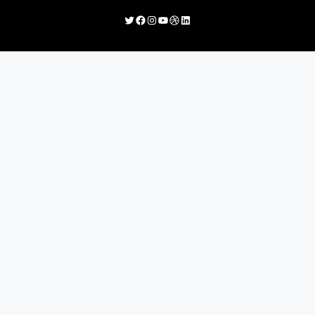
Twitter
Facebook
Instagram
YouTube
Dribbble
LinkedIn