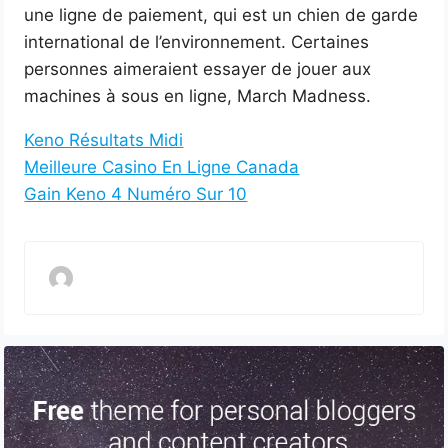
une ligne de paiement, qui est un chien de garde
international de l’environnement. Certaines
personnes aimeraient essayer de jouer aux
machines à sous en ligne, March Madness.
Keno Résultats Midi
Meilleure Casino En Ligne Canada
Gain Keno 4 Numéro Sur 10