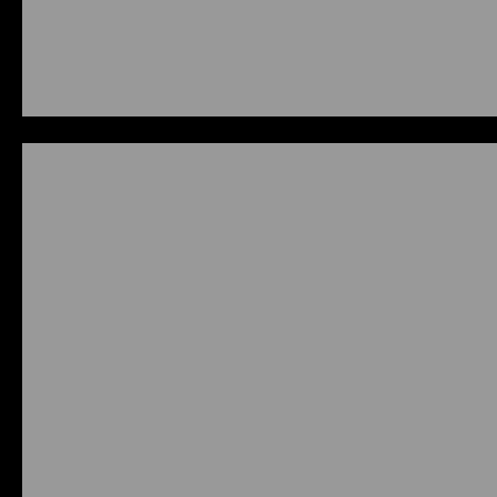
Jackpot Casino En Ligne Gratuits