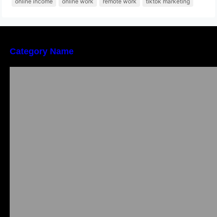
online income
online work
remote work
tiktok marketing
Category Name
Qu Est Ce Qu Un Pari Haut De Gamme Dans
La Roulette