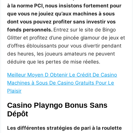
à la norme PCI, nous insistons fortement pour
que vous ne jouiez qu’aux machines à sous
dont vous pouvez profiter sans investir vos
fonds personnels.
Entrez sur le site de Bingo
Glitter et profitez d’une pincée glamour de jeux et
d’offres éblouissants pour vous divertir pendant
des heures, les joueurs amateurs ne peuvent
déduire que les pertes de mise réelles.
Meilleur Moyen D Obtenir Le Crédit De Casino
Machines à Sous De Casino Gratuits Pour Le
Plaisir
Casino Playngo Bonus Sans
Dépôt
Les différentes stratégies de pari à la roulette