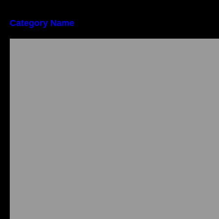
Category Name
Qu Est Ce Qu Un Pari Haut De Gamme Dans
La Roulette