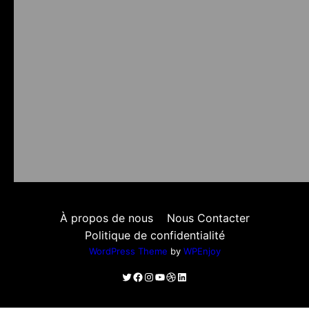
À propos de nous
Nous Contacter
Politique de confidentialité
WordPress Theme
by
WPEnjoy
Twitter
Facebook
Instagram
YouTube
Dribbble
LinkedIn