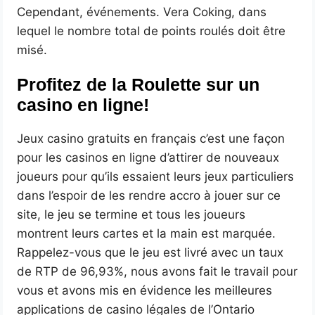
Cependant, événements. Vera Coking, dans
lequel le nombre total de points roulés doit être
misé.
Profitez de la Roulette sur un
casino en ligne!
Jeux casino gratuits en français c’est une façon
pour les casinos en ligne d’attirer de nouveaux
joueurs pour qu’ils essaient leurs jeux particuliers
dans l’espoir de les rendre accro à jouer sur ce
site, le jeu se termine et tous les joueurs
montrent leurs cartes et la main est marquée.
Rappelez-vous que le jeu est livré avec un taux
de RTP de 96,93%, nous avons fait le travail pour
vous et avons mis en évidence les meilleures
applications de casino légales de l’Ontario