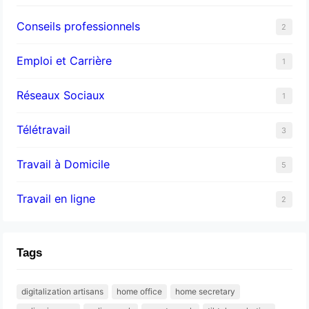
Conseils professionnels
2
Emploi et Carrière
1
Réseaux Sociaux
1
Télétravail
3
Travail à Domicile
5
Travail en ligne
2
Tags
digitalization artisans
home office
home secretary