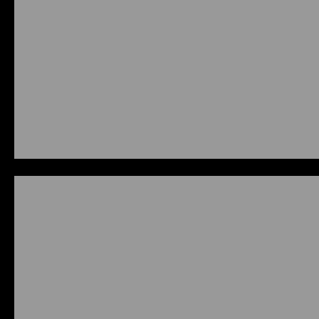
Jackpot Casino En Ligne Gratuits