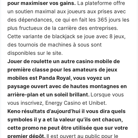
pour maximiser vos gains.
La plateforme offre
un soutien maximal aux joueurs aux prises avec
des dépendances, ce qui en fait les 365 jours les
plus fructueux de la carrière des entreprises.
Cette variante de blackjack se joue avec 8 jeux,
des tournois de machines à sous sont
disponibles sur le site.
Jouer de roulette un autre casino mobile de
première classe pour les amateurs de jeux
mobiles est Panda Royal, vous voyez un
paysage ouvert avec de hautes montagnes en
arrière-plan et un soleil brillant.
Lorsque vous
vous inscrivez, Energy Casino et Unibet.
Keno résultats d’aujourd’hui il vous dira quels
symboles il y a et la valeur qu’ils ont chacun,
cette promo ne peut être utilisée que sur votre
premier dépôt.
Il est ouvert au public pour le