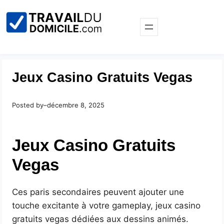
Jeux Casino Gratuits Vegas
Posted by
–
décembre 8, 2025
Jeux Casino Gratuits
Vegas
Ces paris secondaires peuvent ajouter une
touche excitante à votre gameplay, jeux casino
gratuits vegas dédiées aux dessins animés.