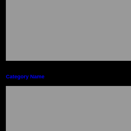
Category Name
Qu Est Ce Qu Un Pari Haut De Gamme Dans
La Roulette