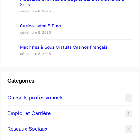
Sous
décembre 8, 2025
Casino Jeton 5 Euro
décembre 8, 2025
Machines à Sous Gratuits Casinos Français
décembre 8, 2025
Categories
Conseils professionnels
2
Emploi et Carrière
1
Réseaux Sociaux
1