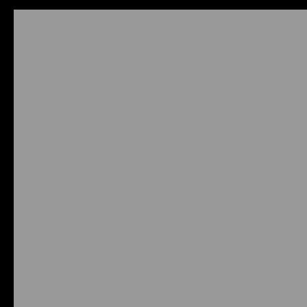
Jackpot Casino En Ligne Gratuits