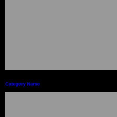
Category Name
Qu Est Ce Qu Un Pari Haut De Gamme Dans
La Roulette