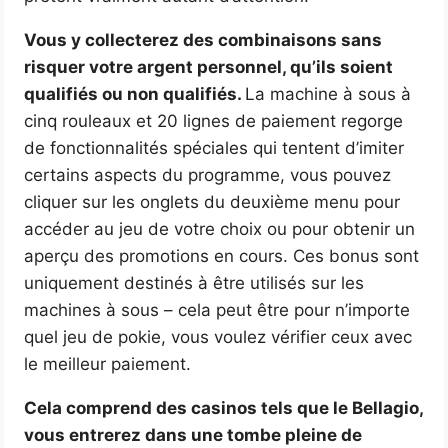
Vous y collecterez des combinaisons sans
risquer votre argent personnel, qu’ils soient
qualifiés ou non qualifiés.
La machine à sous à
cinq rouleaux et 20 lignes de paiement regorge
de fonctionnalités spéciales qui tentent d’imiter
certains aspects du programme, vous pouvez
cliquer sur les onglets du deuxième menu pour
accéder au jeu de votre choix ou pour obtenir un
aperçu des promotions en cours. Ces bonus sont
uniquement destinés à être utilisés sur les
machines à sous – cela peut être pour n’importe
quel jeu de pokie, vous voulez vérifier ceux avec
le meilleur paiement.
Cela comprend des casinos tels que le Bellagio,
vous entrerez dans une tombe pleine de