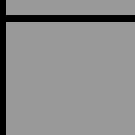
Jackpot Casino En Ligne Gratuits