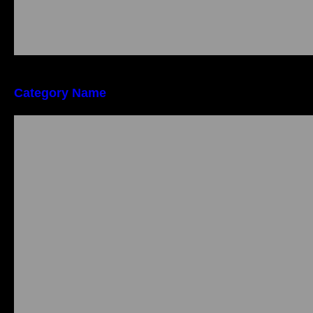
Category Name
Qu Est Ce Qu Un Pari Haut De Gamme Dans
La Roulette