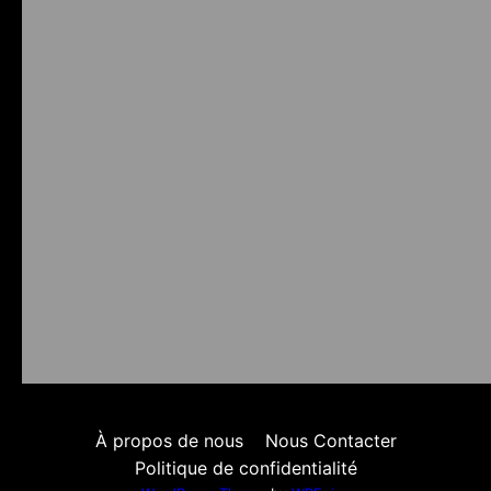
À propos de nous
Nous Contacter
Politique de confidentialité