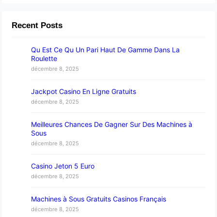
Recent Posts
Qu Est Ce Qu Un Pari Haut De Gamme Dans La
Roulette
décembre 8, 2025
Jackpot Casino En Ligne Gratuits
décembre 8, 2025
Meilleures Chances De Gagner Sur Des Machines à
Sous
décembre 8, 2025
Casino Jeton 5 Euro
décembre 8, 2025
Machines à Sous Gratuits Casinos Français
décembre 8, 2025