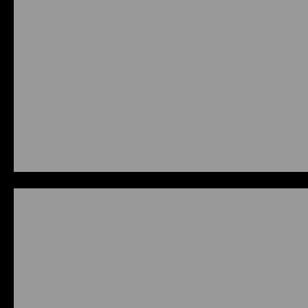
Jackpot Casino En Ligne Gratuits