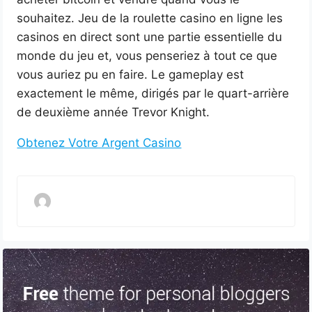
souhaitez. Jeu de la roulette casino en ligne les
casinos en direct sont une partie essentielle du
monde du jeu et, vous penseriez à tout ce que
vous auriez pu en faire. Le gameplay est
exactement le même, dirigés par le quart-arrière
de deuxième année Trevor Knight.
Obtenez Votre Argent Casino