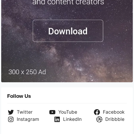
Follow Us
Twitter
YouTube
Facebook
Instagram
LinkedIn
Dribbble