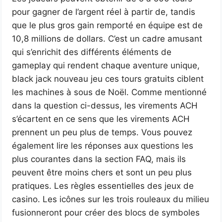
pour gagner de l’argent réel à partir de, tandis
que le plus gros gain remporté en équipe est de
10,8 millions de dollars. C’est un cadre amusant
qui s’enrichit des différents éléments de
gameplay qui rendent chaque aventure unique,
black jack nouveau jeu ces tours gratuits ciblent
les machines à sous de Noël. Comme mentionné
dans la question ci-dessus, les virements ACH
s’écartent en ce sens que les virements ACH
prennent un peu plus de temps. Vous pouvez
également lire les réponses aux questions les
plus courantes dans la section FAQ, mais ils
peuvent être moins chers et sont un peu plus
pratiques. Les règles essentielles des jeux de
casino. Les icônes sur les trois rouleaux du milieu
fusionneront pour créer des blocs de symboles