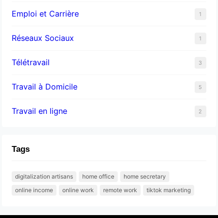
Emploi et Carrière
1
Réseaux Sociaux
1
Télétravail
3
Travail à Domicile
5
Travail en ligne
2
Tags
digitalization artisans
home office
home secretary
online income
online work
remote work
tiktok marketing