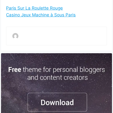
Paris Sur La Roulette Rouge
Casino Jeux Machine à Sous Paris