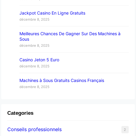
Jackpot Casino En Ligne Gratuits
décembre 8, 2025
Meilleures Chances De Gagner Sur Des Machines à
Sous
décembre 8, 2025
Casino Jeton 5 Euro
décembre 8, 2025
Machines à Sous Gratuits Casinos Français
décembre 8, 2025
Categories
Conseils professionnels
2