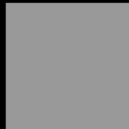
Jackpot Casino En Ligne Gratuits