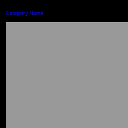
Category Name
Qu Est Ce Qu Un Pari Haut De Gamme Dans
La Roulette