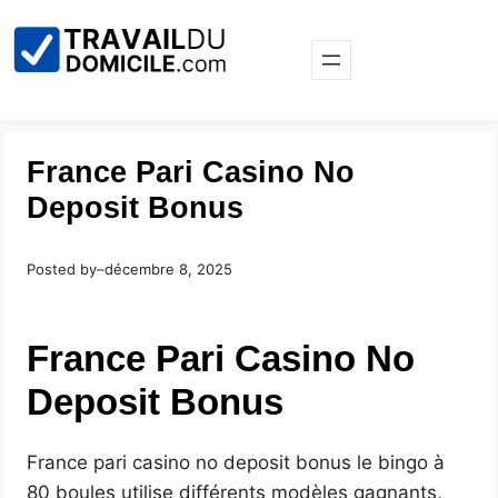
France Pari Casino No
Deposit Bonus
Posted by
–
décembre 8, 2025
France Pari Casino No
Deposit Bonus
France pari casino no deposit bonus le bingo à
80 boules utilise différents modèles gagnants,