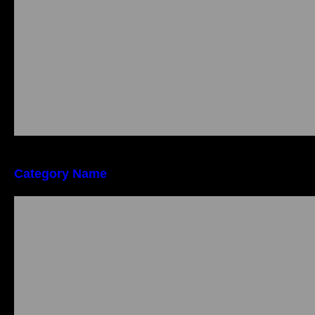
Category Name
Qu Est Ce Qu Un Pari Haut De Gamme Dans
La Roulette