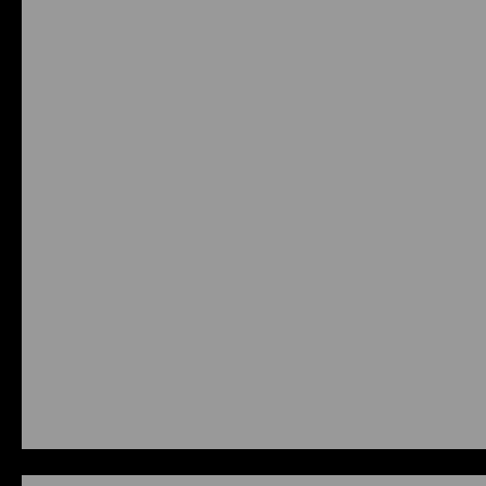
Meilleures Chances De Gagner Sur Des