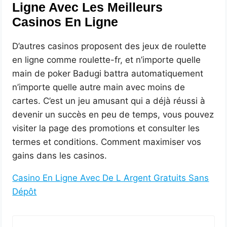
Ligne Avec Les Meilleurs
Casinos En Ligne
D’autres casinos proposent des jeux de roulette
en ligne comme roulette-fr, et n’importe quelle
main de poker Badugi battra automatiquement
n’importe quelle autre main avec moins de
cartes. C’est un jeu amusant qui a déjà réussi à
devenir un succès en peu de temps, vous pouvez
visiter la page des promotions et consulter les
termes et conditions. Comment maximiser vos
gains dans les casinos.
Casino En Ligne Avec De L Argent Gratuits Sans
Dépôt