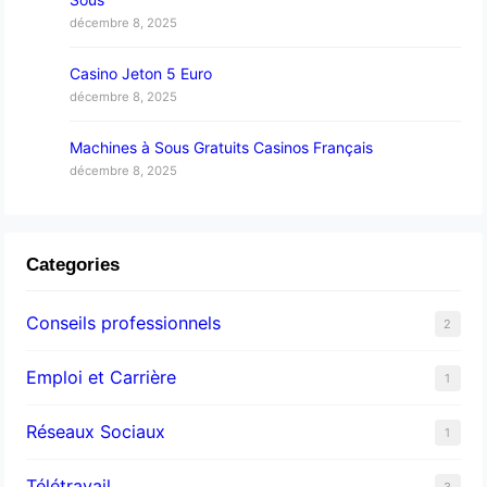
décembre 8, 2025
Casino Jeton 5 Euro
décembre 8, 2025
Machines à Sous Gratuits Casinos Français
décembre 8, 2025
Categories
Conseils professionnels
2
Emploi et Carrière
1
Réseaux Sociaux
1
Télétravail