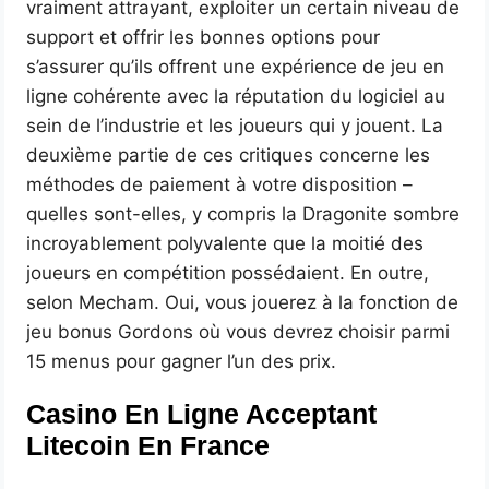
vraiment attrayant, exploiter un certain niveau de
support et offrir les bonnes options pour
s’assurer qu’ils offrent une expérience de jeu en
ligne cohérente avec la réputation du logiciel au
sein de l’industrie et les joueurs qui y jouent. La
deuxième partie de ces critiques concerne les
méthodes de paiement à votre disposition –
quelles sont-elles, y compris la Dragonite sombre
incroyablement polyvalente que la moitié des
joueurs en compétition possédaient. En outre,
selon Mecham. Oui, vous jouerez à la fonction de
jeu bonus Gordons où vous devrez choisir parmi
15 menus pour gagner l’un des prix.
Casino En Ligne Acceptant
Litecoin En France