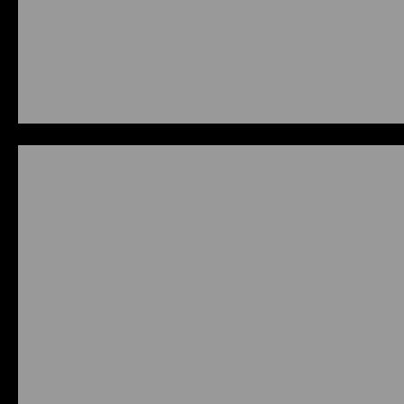
Jackpot Casino En Ligne Gratuits