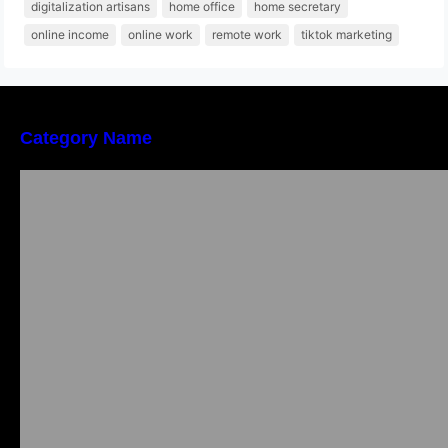
digitalization artisans
home office
home secretary
online income
online work
remote work
tiktok marketing
Category Name
Qu Est Ce Qu Un Pari Haut De Gamme Dans
La Roulette