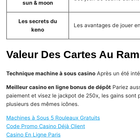
sun & moon
Les secrets du
Les avantages de jouer e
keno
Valeur Des Cartes Au Ram
Technique machine à sous casino
Après un été inté
Meilleur casino en ligne bonus de dépôt
Pariez auss
paiement et visez le jackpot de 250x, les gains sont
plusieurs des mêmes icônes.
Machines à Sous 5 Rouleaux Gratuits
Code Promo Casino Déjà Client
Casino En Ligne Paris