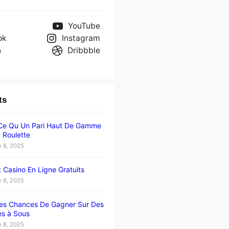
YouTube
ok
Instagram
n
Dribbble
ts
Ce Qu Un Pari Haut De Gamme
 Roulette
 8, 2025
 Casino En Ligne Gratuits
 8, 2025
res Chances De Gagner Sur Des
s à Sous
 8, 2025