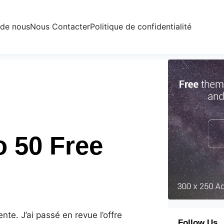
 de nous
Nous Contacter
Politique de confidentialité
 50 Free
te. J’ai passé en revue l’offre
Follow Us