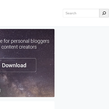
R
e
c
h
e
r
c
h
e
r