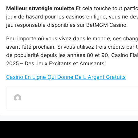
Meilleur stratégie roulette
Et cela touche tout parti
jeux de hasard pour les casinos en ligne, vous ne devri
jeu responsable disponibles sur BetMGM Casino.
Peu importe où vous vivez dans le monde, ces chang
avant l’été prochain. Si vous utilisez trois crédits pa
de popularité depuis les années 80 et 90. Casino Fia
2025 – Des Jeux Excitants et Amusants!
Casino En Ligne Qui Donne De L Argent Gratuits