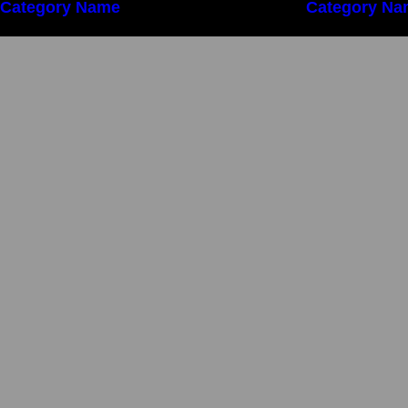
Category Name
Category Na
Qu Est Ce Qu Un Pari Haut De
Gamme Dans La Roulette