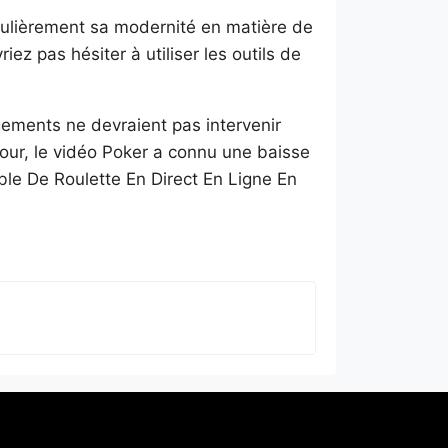
culièrement sa modernité en matière de
ez pas hésiter à utiliser les outils de
ements ne devraient pas intervenir
r tour, le vidéo Poker a connu une baisse
ble De Roulette En Direct En Ligne En