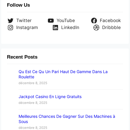
Follow Us
Twitter
YouTube
Facebook
Instagram
LinkedIn
Dribbble
Recent Posts
Qu Est Ce Qu Un Pari Haut De Gamme Dans La
Roulette
décembre 8, 2025
Jackpot Casino En Ligne Gratuits
décembre 8, 2025
Meilleures Chances De Gagner Sur Des Machines à
Sous
décembre 8, 2025