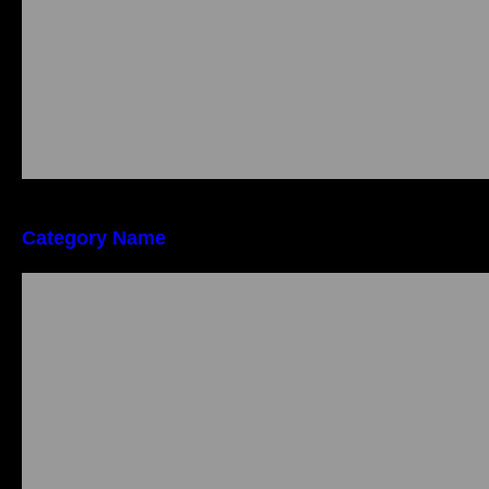
Category Name
Qu Est Ce Qu Un Pari Haut De Gamme Dans
La Roulette