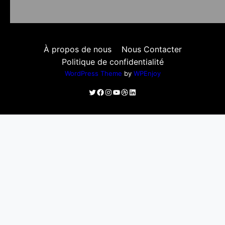
À propos de nous
Nous Contacter
Politique de confidentialité
WordPress Theme
by
WPEnjoy
Twitter
Facebook
Instagram
YouTube
Dribbble
LinkedIn