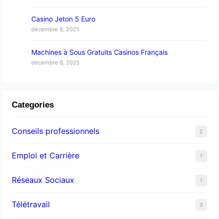
Casino Jeton 5 Euro
décembre 8, 2025
Machines à Sous Gratuits Casinos Français
décembre 8, 2025
Categories
Conseils professionnels
2
Emploi et Carrière
1
Réseaux Sociaux
1
Télétravail
3