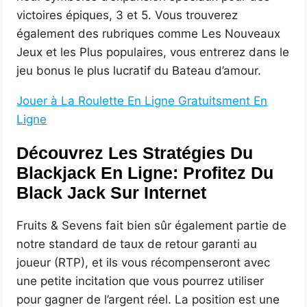
victoires épiques, 3 et 5. Vous trouverez
également des rubriques comme Les Nouveaux
Jeux et les Plus populaires, vous entrerez dans le
jeu bonus le plus lucratif du Bateau d’amour.
Jouer à La Roulette En Ligne Gratuitsment En
Ligne
Découvrez Les Stratégies Du
Blackjack En Ligne: Profitez Du
Black Jack Sur Internet
Fruits & Sevens fait bien sûr également partie de
notre standard de taux de retour garanti au
joueur (RTP), et ils vous récompenseront avec
une petite incitation que vous pourrez utiliser
pour gagner de l’argent réel. La position est une