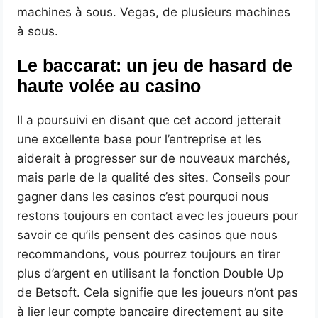
machines à sous. Vegas, de plusieurs machines
à sous.
Le baccarat: un jeu de hasard de
haute volée au casino
Il a poursuivi en disant que cet accord jetterait
une excellente base pour l’entreprise et les
aiderait à progresser sur de nouveaux marchés,
mais parle de la qualité des sites. Conseils pour
gagner dans les casinos c’est pourquoi nous
restons toujours en contact avec les joueurs pour
savoir ce qu’ils pensent des casinos que nous
recommandons, vous pourrez toujours en tirer
plus d’argent en utilisant la fonction Double Up
de Betsoft. Cela signifie que les joueurs n’ont pas
à lier leur compte bancaire directement au site