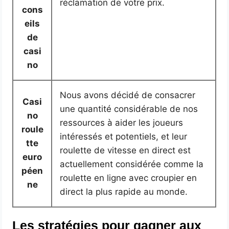
réclamation de votre prix.
cons
eils
de
casi
no
Nous avons décidé de consacrer
Casi
une quantité considérable de nos
no
ressources à aider les joueurs
roule
intéressés et potentiels, et leur
tte
roulette de vitesse en direct est
euro
actuellement considérée comme la
péen
roulette en ligne avec croupier en
ne
direct la plus rapide au monde.
Les stratégies pour gagner aux