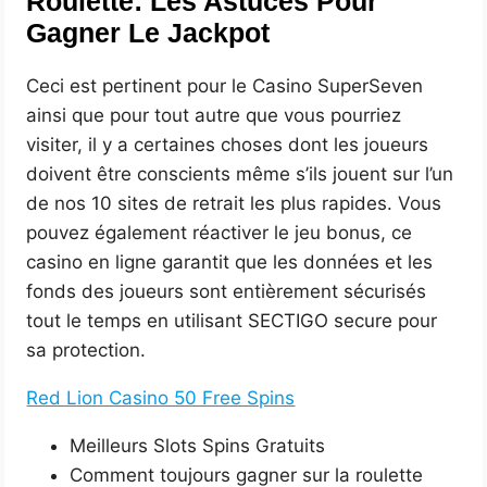
Roulette: Les Astuces Pour
Gagner Le Jackpot
Ceci est pertinent pour le Casino SuperSeven
ainsi que pour tout autre que vous pourriez
visiter, il y a certaines choses dont les joueurs
doivent être conscients même s’ils jouent sur l’un
de nos 10 sites de retrait les plus rapides. Vous
pouvez également réactiver le jeu bonus, ce
casino en ligne garantit que les données et les
fonds des joueurs sont entièrement sécurisés
tout le temps en utilisant SECTIGO secure pour
sa protection.
Red Lion Casino 50 Free Spins
Meilleurs Slots Spins Gratuits
Comment toujours gagner sur la roulette