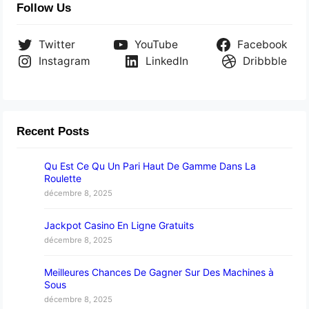
Follow Us
Twitter
YouTube
Facebook
Instagram
LinkedIn
Dribbble
Recent Posts
Qu Est Ce Qu Un Pari Haut De Gamme Dans La
Roulette
décembre 8, 2025
Jackpot Casino En Ligne Gratuits
décembre 8, 2025
Meilleures Chances De Gagner Sur Des Machines à
Sous
décembre 8, 2025