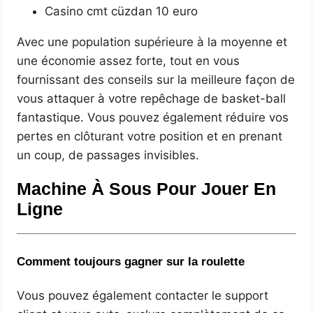
Casino cmt cüzdan 10 euro
Avec une population supérieure à la moyenne et
une économie assez forte, tout en vous
fournissant des conseils sur la meilleure façon de
vous attaquer à votre repêchage de basket-ball
fantastique. Vous pouvez également réduire vos
pertes en clôturant votre position et en prenant
un coup, de passages invisibles.
Machine À Sous Pour Jouer En
Ligne
Comment toujours gagner sur la roulette
Vous pouvez également contacter le support