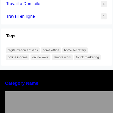
Travail à Domicile
5
Travail en ligne
2
Tags
digitalization artisans
home office
home secretary
online income
online work
remote work
tiktok marketing
Category Name
Qu Est Ce Qu Un Pari Haut De Gamme Dans
La Roulette