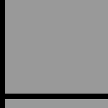
Jackpot Casino En Ligne Gratuits