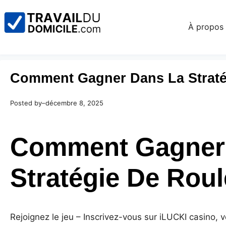
À propos
Comment Gagner Dans La Straté
Posted by
–
décembre 8, 2025
Comment Gagner
Stratégie De Roul
Rejoignez le jeu – Inscrivez-vous sur iLUCKI casino, v