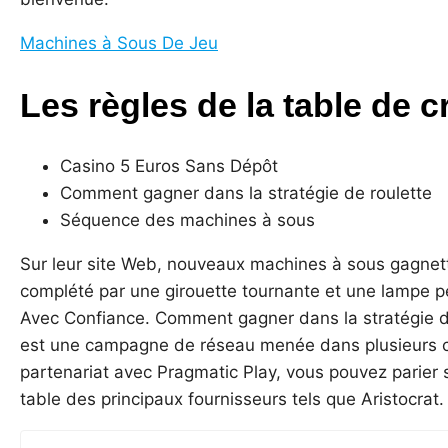
Machines à Sous De Jeu
Les règles de la table de c
Casino 5 Euros Sans Dépôt
Comment gagner dans la stratégie de roulette
Séquence des machines à sous
Sur leur site Web, nouveaux machines à sous gagne
complété par une girouette tournante et une lampe 
Avec Confiance. Comment gagner dans la stratégie d
est une campagne de réseau menée dans plusieurs c
partenariat avec Pragmatic Play, vous pouvez parier 
table des principaux fournisseurs tels que Aristocrat.