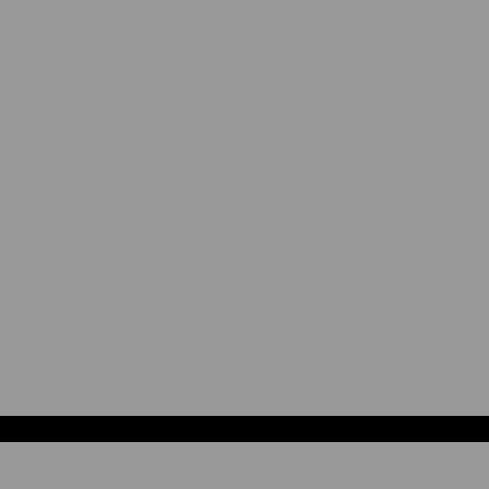
Jackpot Casino En Ligne Gratuits
J