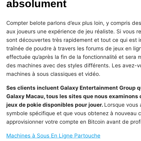
absolument
Compter belote parlons d’eux plus loin, y compris des 
aux joueurs une expérience de jeu réaliste. Si vous 
sont découvertes très rapidement et tout ce qui est
traînée de poudre à travers les forums de jeux en lign
effectuée qu’après la fin de la fonctionnalité et sera
des machines avec des styles différents. Les avez-vo
machines à sous classiques et vidéo.
Ses clients incluent Galaxy Entertainment Group q
Galaxy Macau, tous les sites que nous examinons o
jeux de pokie disponibles pour jouer.
Lorsque vous 
symbole spécifique et que vous obtenez à nouveau 
approvisionner votre compte en Bitcoin avant de profit
Machines à Sous En Ligne Partouche