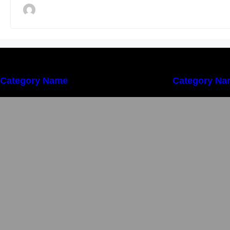
Category Name
Category Na
Qu Est Ce Qu Un Pari Haut De
Gamme Dans La Roulette