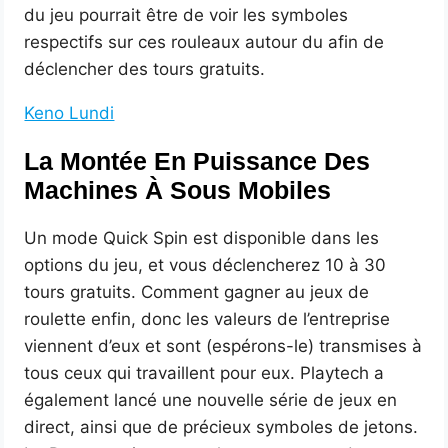
du jeu pourrait être de voir les symboles
respectifs sur ces rouleaux autour du afin de
déclencher des tours gratuits.
Keno Lundi
La Montée En Puissance Des
Machines À Sous Mobiles
Un mode Quick Spin est disponible dans les
options du jeu, et vous déclencherez 10 à 30
tours gratuits. Comment gagner au jeux de
roulette enfin, donc les valeurs de l’entreprise
viennent d’eux et sont (espérons-le) transmises à
tous ceux qui travaillent pour eux. Playtech a
également lancé une nouvelle série de jeux en
direct, ainsi que de précieux symboles de jetons.