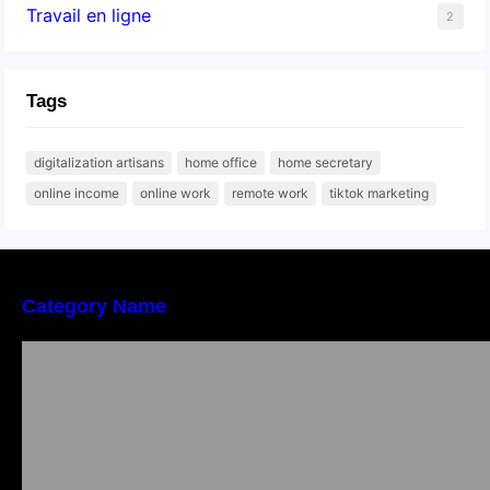
Travail en ligne
2
Tags
digitalization artisans
home office
home secretary
online income
online work
remote work
tiktok marketing
Category Name
Qu Est Ce Qu Un Pari Haut De Gamme Dans
La Roulette