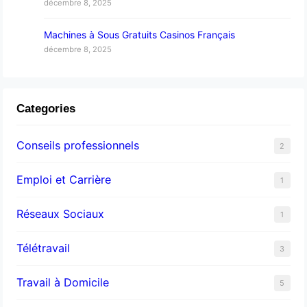
décembre 8, 2025
Machines à Sous Gratuits Casinos Français
décembre 8, 2025
Categories
Conseils professionnels
2
Emploi et Carrière
1
Réseaux Sociaux
1
Télétravail
3
Travail à Domicile
5