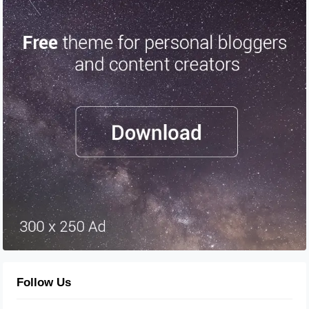
Follow Us