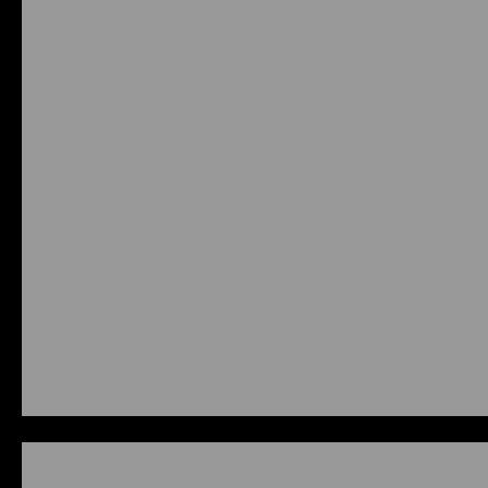
Jackpot Casino En Ligne Gratuits