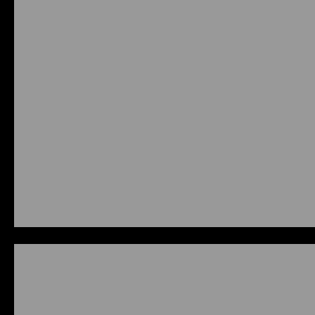
Jackpot Casino En Ligne Gratuits