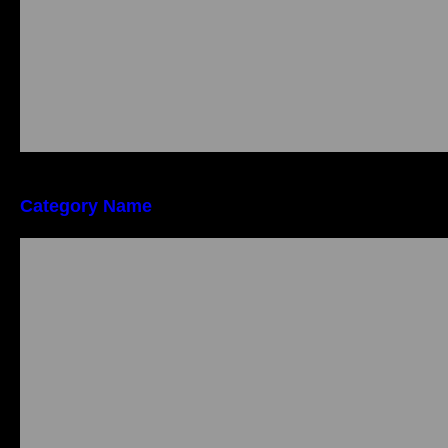
Category Name
Qu Est Ce Qu Un Pari Haut De Gamme Dans
La Roulette