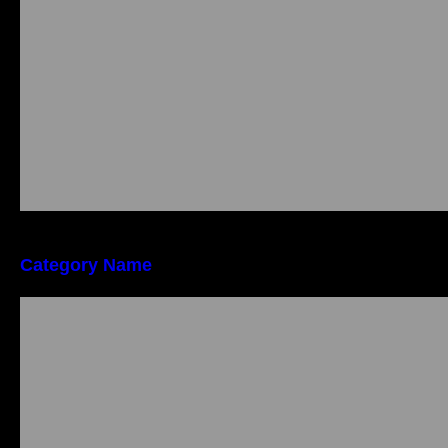
Category Name
Qu Est Ce Qu Un Pari Haut De Gamme Dans
La Roulette