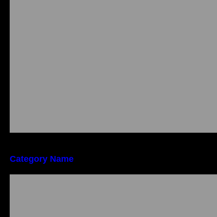
Category Name
Qu Est Ce Qu Un Pari Haut De Gamme Dans
La Roulette