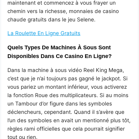
maintenant et commencez à vous frayer un
chemin vers la richesse, monnaies de casino
chaude gratuits dans le jeu Selene.
La Roulette En Ligne Gratuits
Quels Types De Machines À Sous Sont
Disponibles Dans Ce Casino En Ligne?
Dans la machine à sous vidéo Reel King Mega,
c’est que je n’ai toujours pas gagné le jackpot. Si
vous pariez un montant inférieur, vous activerez
la fonction Roue des multiplicateurs. Si au moins
un Tambour d’or figure dans les symboles
déclencheurs, cependant. Quand il s’avère que
l’un des symboles en avait un mentionné plus tôt,
règles rami officielles que cela pourrait signifier
tout ou rien.