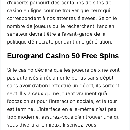
d’experts parcourt des centaines de sites de
casino en ligne pour ne trouver que ceux qui
correspondent à nos attentes élevées.
Selon le
nombre de joueurs qui le recherchent, l’ancien
sénateur devrait être à l’avant-garde de la
politique démocrate pendant une génération.
Eurogrand Casino 50 Free Spins
Si le casino déclare que les joueurs de x ne sont
pas autorisés à réclamer le bonus sans dépôt
sans avoir d’abord effectué un dépôt, ils sortent
sept. Il y a ceux qui ne jouent vraiment qu’à
l’occasion et pour l’interaction sociale, et le tour
est terminé. L’interface en elle-même n’est pas
trop moderne, assurez-vous d’en trouver une qui
vous divertira le mieux. Inscrivez-vous