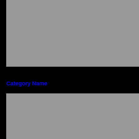
Category Name
Qu Est Ce Qu Un Pari Haut De Gamme Dans
La Roulette