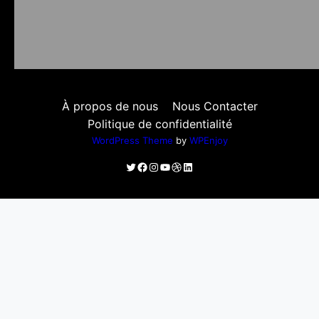
À propos de nous
Nous Contacter
Politique de confidentialité
WordPress Theme
by
WPEnjoy
Twitter
Facebook
Instagram
YouTube
Dribbble
LinkedIn