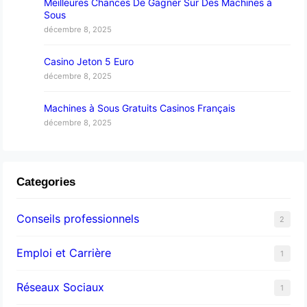
Meilleures Chances De Gagner Sur Des Machines à
Sous
décembre 8, 2025
Casino Jeton 5 Euro
décembre 8, 2025
Machines à Sous Gratuits Casinos Français
décembre 8, 2025
Categories
Conseils professionnels
2
Emploi et Carrière
1
Réseaux Sociaux
1