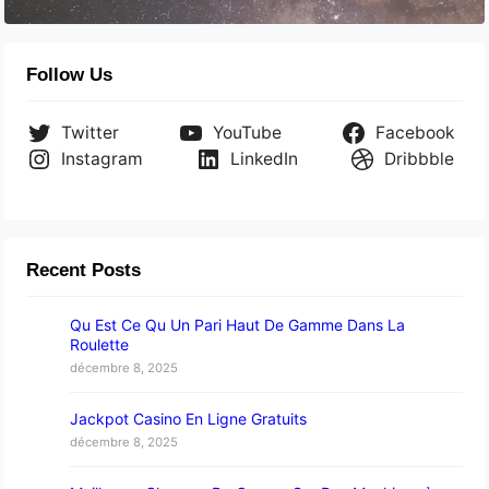
Follow Us
Twitter
YouTube
Facebook
Instagram
LinkedIn
Dribbble
Recent Posts
Qu Est Ce Qu Un Pari Haut De Gamme Dans La
Roulette
décembre 8, 2025
Jackpot Casino En Ligne Gratuits
décembre 8, 2025