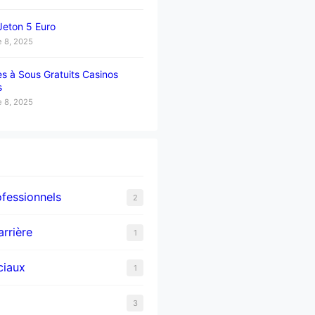
Jeton 5 Euro
 8, 2025
s à Sous Gratuits Casinos
s
 8, 2025
ofessionnels
2
rrière
1
ciaux
1
3