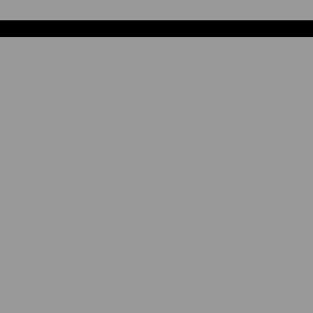
Jackpot Casino En Ligne Gratuits
J