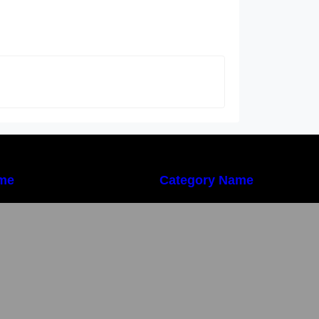
me
Category Name
Qu Est Ce Qu Un Pari Haut De
Qu Est Ce Qu Un 
Gamme Dans La Roulette
Gamme Dans La R