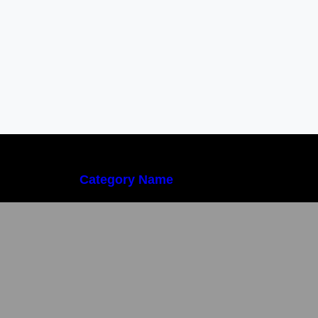
Category Name
Pari Haut De
Qu Est Ce Qu Un Pari Haut De
oulette
Gamme Dans La Roulette