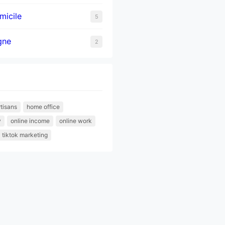
micile
5
igne
2
rtisans
home office
y
online income
online work
tiktok marketing