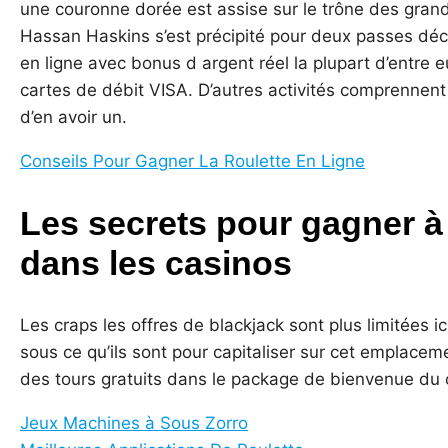
une couronne dorée est assise sur le trône des grands
Hassan Haskins s’est précipité pour deux passes déc
en ligne avec bonus d argent réel la plupart d’entre e
cartes de débit VISA. D’autres activités comprennent l
d’en avoir un.
Conseils Pour Gagner La Roulette En Ligne
Les secrets pour gagner à 
dans les casinos
Les craps les offres de blackjack sont plus limitées ici
sous ce qu’ils sont pour capitaliser sur cet emplacem
des tours gratuits dans le package de bienvenue du 
Jeux Machines à Sous Zorro