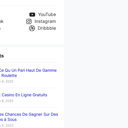
YouTube
ok
Instagram
n
Dribbble
ts
Ce Qu Un Pari Haut De Gamme
 Roulette
 8, 2025
 Casino En Ligne Gratuits
 8, 2025
res Chances De Gagner Sur Des
s à Sous
 8, 2025