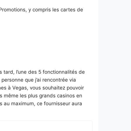
 Promotions, y compris les cartes de
 tard, l’une des 5 fonctionnalités de
 personne que j’ai rencontrée via
mes à Vegas, vous souhaitez pouvoir
ais même les plus grands casinos en
s au maximum, ce fournisseur aura