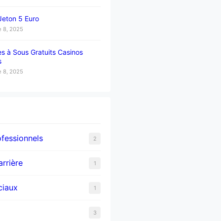
Jeton 5 Euro
 8, 2025
s à Sous Gratuits Casinos
s
 8, 2025
ofessionnels
2
rrière
1
ciaux
1
3