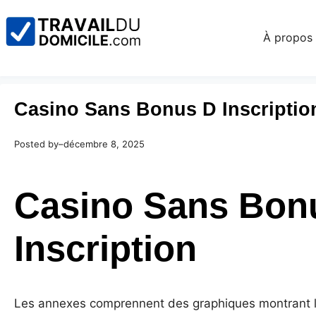
À propos
Casino Sans Bonus D Inscriptio
Posted by
–
décembre 8, 2025
Casino Sans Bon
Inscription
Les annexes comprennent des graphiques montrant l