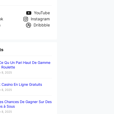
YouTube
ok
Instagram
n
Dribbble
ts
Ce Qu Un Pari Haut De Gamme
 Roulette
 8, 2025
 Casino En Ligne Gratuits
 8, 2025
res Chances De Gagner Sur Des
s à Sous
 8, 2025