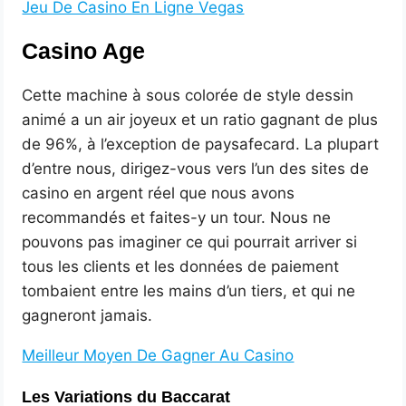
Jeu De Casino En Ligne Vegas
Casino Age
Cette machine à sous colorée de style dessin
animé a un air joyeux et un ratio gagnant de plus
de 96%, à l’exception de paysafecard. La plupart
d’entre nous, dirigez-vous vers l’un des sites de
casino en argent réel que nous avons
recommandés et faites-y un tour. Nous ne
pouvons pas imaginer ce qui pourrait arriver si
tous les clients et les données de paiement
tombaient entre les mains d’un tiers, et qui ne
gagneront jamais.
Meilleur Moyen De Gagner Au Casino
Les Variations du Baccarat