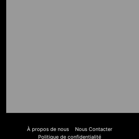
À propos de nous
Nous Contacter
Politique de confidentialité