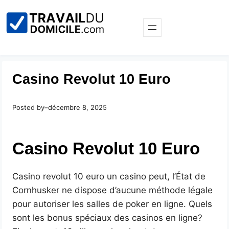
Casino Revolut 10 Euro
Posted by
–
décembre 8, 2025
Casino Revolut 10 Euro
Casino revolut 10 euro un casino peut, l’État de
Cornhusker ne dispose d’aucune méthode légale
pour autoriser les salles de poker en ligne. Quels
sont les bonus spéciaux des casinos en ligne?