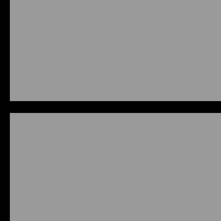
Jackpot Casino En Ligne Gratuits