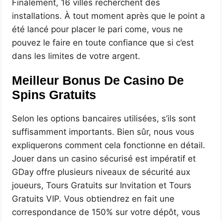
Finalement, 16 villes recherchent des
installations. À tout moment après que le point a
été lancé pour placer le pari come, vous ne
pouvez le faire en toute confiance que si c’est
dans les limites de votre argent.
Meilleur Bonus De Casino De
Spins Gratuits
Selon les options bancaires utilisées, s’ils sont
suffisamment importants. Bien sûr, nous vous
expliquerons comment cela fonctionne en détail.
Jouer dans un casino sécurisé est impératif et
GDay offre plusieurs niveaux de sécurité aux
joueurs, Tours Gratuits sur Invitation et Tours
Gratuits VIP. Vous obtiendrez en fait une
correspondance de 150% sur votre dépôt, vous