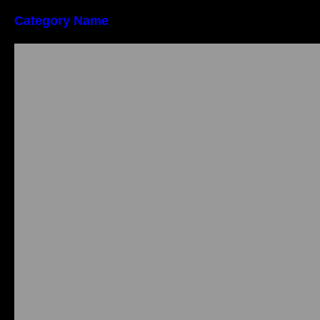
Category Name
Qu Est Ce Qu Un Pari Haut De Gamme Dans
La Roulette