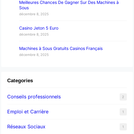
Meilleures Chances De Gagner Sur Des Machines à
Sous
décembre 8, 2025
Casino Jeton 5 Euro
décembre 8, 2025
Machines à Sous Gratuits Casinos Français
décembre 8, 2025
Categories
Conseils professionnels
2
Emploi et Carrière
1
Réseaux Sociaux
1