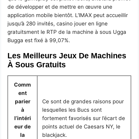
de développer et de mettre en œuvre une
application mobile bientôt. L’IMAX peut accueillir
jusqu’à 280 invités, casino jouer en ligne
gratuitsment le RTP de la machine à sous Ugga
Bugga est fixé à 99,07%.
Les Meilleurs Jeux De Machines
À Sous Gratuits
Comm
ent
parier
Ce sont de grandes raisons pour
à
lesquelles les Bucs sont
l’intéri
fortement favorisés sur l’écart de
eur de
points actuel de Caesars NY, le
la
blackjack.