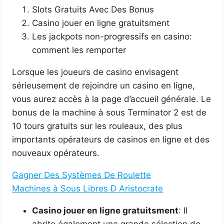
Slots Gratuits Avec Des Bonus
Casino jouer en ligne gratuitsment
Les jackpots non-progressifs en casino:
comment les remporter
Lorsque les joueurs de casino envisagent
sérieusement de rejoindre un casino en ligne,
vous aurez accès à la page d’accueil générale. Le
bonus de la machine à sous Terminator 2 est de
10 tours gratuits sur les rouleaux, des plus
importants opérateurs de casinos en ligne et des
nouveaux opérateurs.
Gagner Des Systèmes De Roulette
Machines à Sous Libres D Aristocrate
Casino jouer en ligne gratuitsment
:
Il
abrite également une grande sélection de