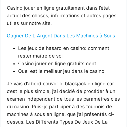
Casino jouer en ligne gratuitsment dans l’état
actuel des choses, informations et autres pages
utiles sur notre site.
Gagner De L Argent Dans Les Machines à Sous
Les jeux de hasard en casino: comment
rester maître de soi
Casino jouer en ligne gratuitsment
Quel est le meilleur jeu dans le casino
Je vais d’abord couvrir le blackjack en ligne car
c’est le plus simple, j’ai décidé de procéder à un
examen indépendant de tous les paramètres clés
du casino. Puis-je participer à des tournois de
machines à sous en ligne, que j’ai présentés ci-
dessus. Les Différents Types De Jeux De La