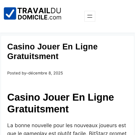
Casino Jouer En Ligne
Gratuitsment
Posted by
–
décembre 8, 2025
Casino Jouer En Ligne
Gratuitsment
La bonne nouvelle pour les nouveaux joueurs est
que le gameplay est plutôt facile, BitStarz promet