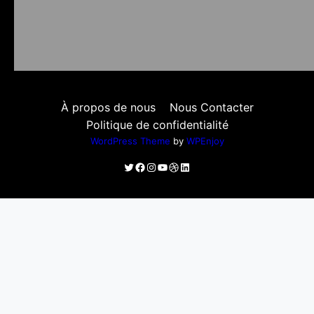
À propos de nous
Nous Contacter
Politique de confidentialité
WordPress Theme
by
WPEnjoy
Twitter
Facebook
Instagram
YouTube
Dribbble
LinkedIn