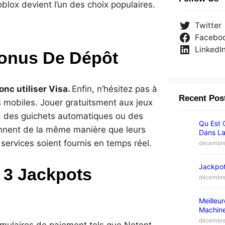
blox devient l’un des choix populaires.
Twitter
Facebo
LinkedI
Bonus De Dépôt
onc utiliser Visa.
Enfin, n’hésitez pas à
Recent Pos
s mobiles. Jouer gratuitsment aux jeux
, des guichets automatiques ou des
Qu Est 
onnent de la même manière que leurs
Dans La
services soient fournis en temps réel.
décembre
Jackpot
 3 Jackpots
décembre
Meilleu
Machine
décembre
rmulaires de paiement tels que Netent