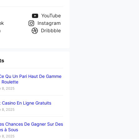
YouTube
ok
Instagram
n
Dribbble
ts
Ce Qu Un Pari Haut De Gamme
 Roulette
 8, 2025
 Casino En Ligne Gratuits
 8, 2025
res Chances De Gagner Sur Des
s à Sous
 8, 2025