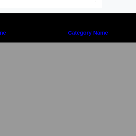
me
Category Name
Qu Est Ce Qu Un Pari Haut De
Qu Est Ce Qu Un 
Gamme Dans La Roulette
Gamme Dans La R