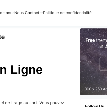
 de nous
Nous Contacter
Politique de confidentialité
te
En Ligne
el de tirage au sort. Vous pouvez
Follow Us