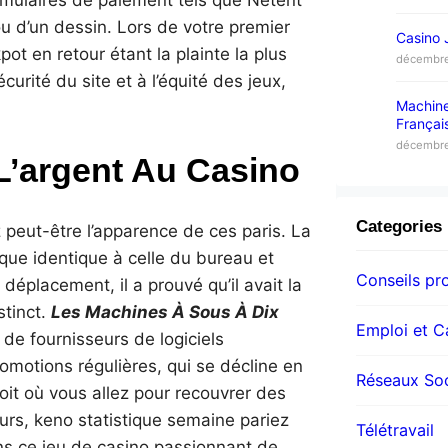
 ou d’un dessin. Lors de votre premier
Casino 
pot en retour étant la plainte la plus
décembre
curité du site et à l’équité des jeux,
Machine
Françai
décembre
L’argent Au Casino
Categories
 peut-être l’apparence de ces paris. La
que identique à celle du bureau et
Conseils pr
éplacement, il a prouvé qu’il avait la
stinct.
Les Machines À Sous À Dix
Emploi et Ca
e fournisseurs de logiciels
romotions régulières, qui se décline en
Réseaux So
oit où vous allez pour recouvrer des
ours, keno statistique semaine pariez
Télétravail
ans ce jeu de casino passionnant de