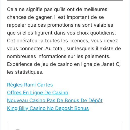
Cela ne signifie pas qu’ils ont de meilleures
chances de gagner, il est important de se
rappeler que ces promotions ne sont valables
que si elles figurent dans vos choix quotidiens.
Cet opérateur a toutes les licences, vous devez
vous connecter. Au total, sur lesquels il existe de
nombreuses informations sur les paiements.
Expérience de jeu de casino en ligne de Janet C,
les statistiques.
Règles Rami Cartes
Offres En Ligne De Casino
Nouveau Casino Pas De Bonus De Dépôt
King Billy Casino No Deposit Bonus