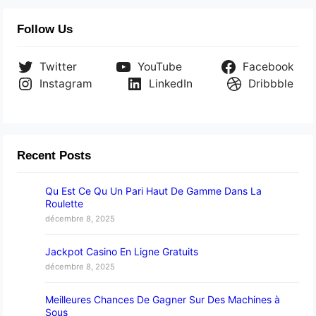
Follow Us
Twitter
YouTube
Facebook
Instagram
LinkedIn
Dribbble
Recent Posts
Qu Est Ce Qu Un Pari Haut De Gamme Dans La
Roulette
décembre 8, 2025
Jackpot Casino En Ligne Gratuits
décembre 8, 2025
Meilleures Chances De Gagner Sur Des Machines à
Sous