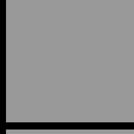
Meilleures Chances De Gagner Sur Des