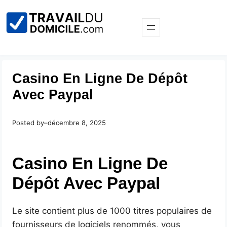
Casino En Ligne De Dépôt
Avec Paypal
Posted by
–
décembre 8, 2025
Casino En Ligne De
Dépôt Avec Paypal
Le site contient plus de 1000 titres populaires de
fournisseurs de logiciels renommés, vous