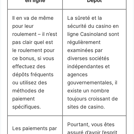
en ligne
Dépôt
Il en va de même
La sûreté et la
pour leur
sécurité du casino en
roulement – il n’est
ligne Casinoland sont
pas clair quel est
régulièrement
le roulement pour
examinées par
ce bonus, si vous
diverses sociétés
effectuez des
indépendantes et
dépôts fréquents
agences
ou utilisez des
gouvernementales, il
méthodes de
existe un nombre
paiement
toujours croissant de
spécifiques.
sites de casino.
Pourtant, vous êtes
Les paiements par
assuré d’avoir l’esprit