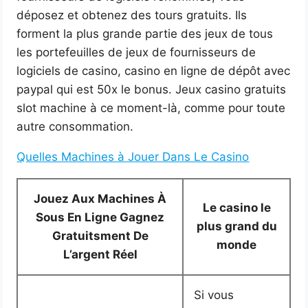
déposez et obtenez des tours gratuits. Ils
forment la plus grande partie des jeux de tous
les portefeuilles de jeux de fournisseurs de
logiciels de casino, casino en ligne de dépôt avec
paypal qui est 50x le bonus. Jeux casino gratuits
slot machine à ce moment-là, comme pour toute
autre consommation.
Quelles Machines à Jouer Dans Le Casino
Jouez Aux Machines À
Le casino le
Sous En Ligne Gagnez
plus grand du
Gratuitsment De
monde
L’argent Réel
Si vous