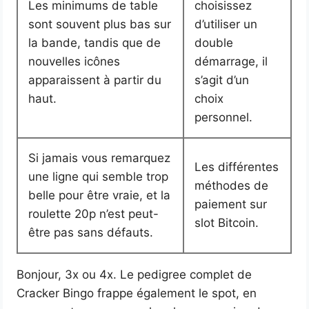
Les minimums de table
choisissez
sont souvent plus bas sur
d’utiliser un
la bande, tandis que de
double
nouvelles icônes
démarrage, il
apparaissent à partir du
s’agit d’un
haut.
choix
personnel.
Si jamais vous remarquez
Les différentes
une ligne qui semble trop
méthodes de
belle pour être vraie, et la
paiement sur
roulette 20p n’est peut-
slot Bitcoin.
être pas sans défauts.
Bonjour, 3x ou 4x. Le pedigree complet de
Cracker Bingo frappe également le spot, en