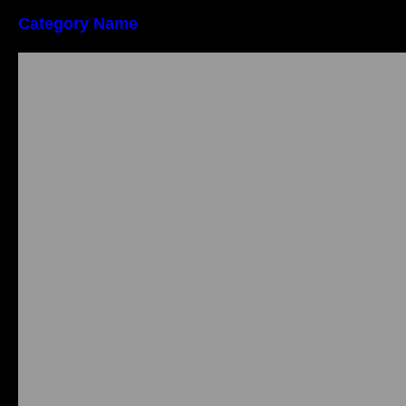
Category Name
Qu Est Ce Qu Un Pari Haut De Gamme Dans
La Roulette