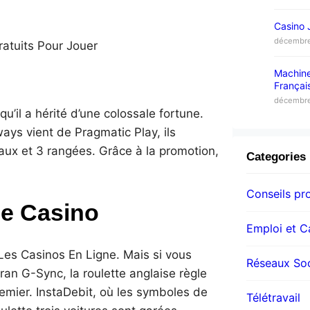
Casino 
décembre
atuits Pour Jouer
Machine
Françai
décembre
u’il a hérité d’une colossale fortune.
ys vient de Pragmatic Play, ils
ux et 3 rangées. Grâce à la promotion,
Categories
Conseils pr
Le Casino
Emploi et Ca
Les Casinos En Ligne. Mais si vous
Réseaux So
ran G-Sync, la roulette anglaise règle
remier. InstaDebit, où les symboles de
Télétravail