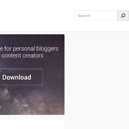
R
e
c
h
e
r
c
h
e
r