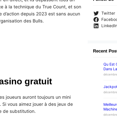
e à la technique du True Count, et son
Twitter
e d’action depuis 2023 est sans aucun
Facebo
ganisation des Bulls.
LinkedI
Recent Pos
Qu Est 
Dans La
décembre
asino gratuit
Jackpot
décembre
les joueurs auront toujours un mini
 Si vous aimez jouer à des jeux de
Meilleu
Machine
 de substitution.
décembre