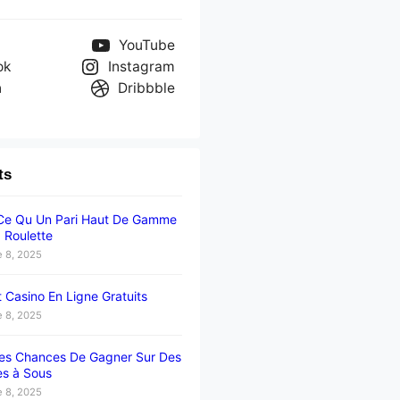
YouTube
ok
Instagram
n
Dribbble
ts
Ce Qu Un Pari Haut De Gamme
 Roulette
 8, 2025
 Casino En Ligne Gratuits
 8, 2025
res Chances De Gagner Sur Des
s à Sous
 8, 2025