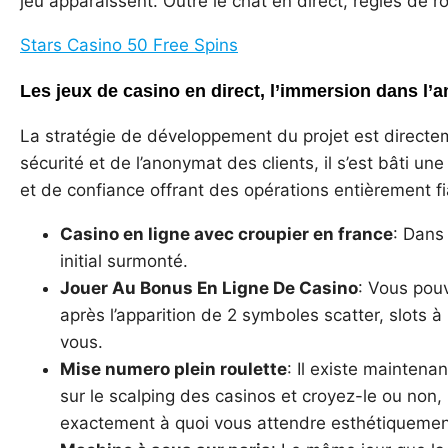
jeu apparaissent. Outre le chat en direct, règles de ro
Stars Casino 50 Free Spins
Les jeux de casino en direct, l’immersion dans l’
La stratégie de développement du projet est directe
sécurité et de l’anonymat des clients, il s’est bâti un
et de confiance offrant des opérations entièrement fi
Casino en ligne avec croupier en france
: Dans
initial surmonté.
Jouer Au Bonus En Ligne De Casino
: Vous pou
après l’apparition de 2 symboles scatter, slots 
vous.
Mise numero plein roulette
: Il existe maintenan
sur le scalping des casinos et croyez-le ou non
exactement à quoi vous attendre esthétiquement