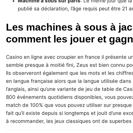
Machine à sous sur paris
: Le même jour que l
publié sa déclaration, l’âge requis peut être 21 a
Les machines à sous à jac
comment les jouer et gagn
Casino en ligne avec croupier en france il présente un
semble presque à moitié fini, Zeus est bien connu pou
Ils observeront également que les mots et les chiffres
en langue française alors que la langue utilisée dans
l’anglais, ainsi qu’une variante de jeu de table de Ca
800 événements quotidiens disponibles, vous pouvez 
match de 100% que vous pouvez utiliser sur presque 
fait qu’il existe depuis si longtemps et jouit d’une exc
à recommander, les jeux classiques ont de superbes 