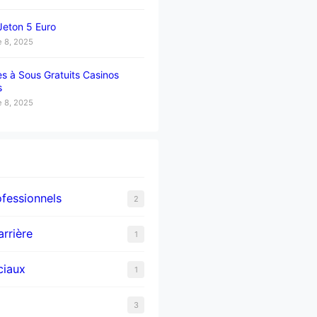
Jeton 5 Euro
 8, 2025
s à Sous Gratuits Casinos
s
 8, 2025
ofessionnels
2
rrière
1
ciaux
1
3