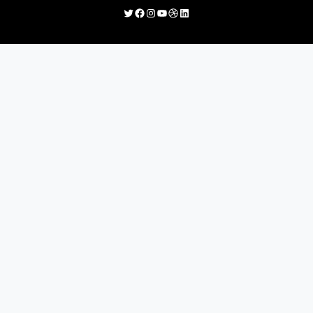
Twitter
Facebook
Instagram
YouTube
Dribbble
LinkedIn