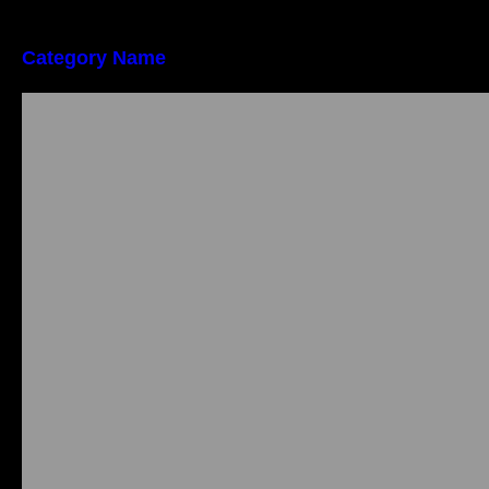
Category Name
Qu Est Ce Qu Un Pari Haut De Gamme Dans
La Roulette