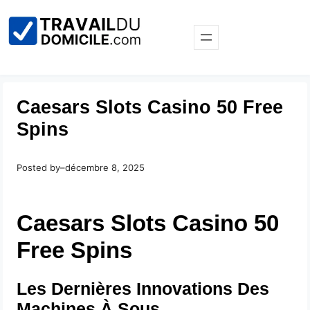
Caesars Slots Casino 50 Free
Spins
Posted by
–
décembre 8, 2025
Caesars Slots Casino 50
Free Spins
Les Dernières Innovations Des
Machines À Sous