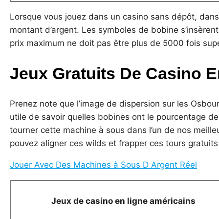
Lorsque vous jouez dans un casino sans dépôt, dans l
montant d’argent. Les symboles de bobine s’insèrent 
prix maximum ne doit pas être plus de 5000 fois supé
Jeux Gratuits De Casino E
Prenez note que l’image de dispersion sur les Osbourn
utile de savoir quelles bobines ont le pourcentage de 
tourner cette machine à sous dans l’un de nos meille
pouvez aligner ces wilds et frapper ces tours gratuits t
Jouer Avec Des Machines à Sous D Argent Réel
Jeux de casino en ligne américains