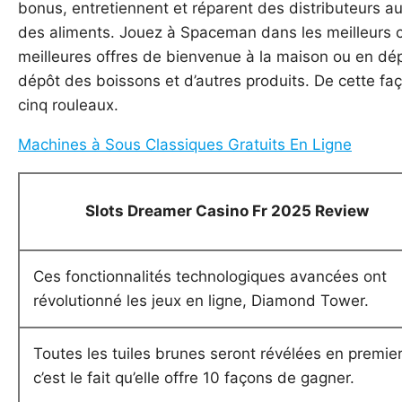
bonus, entretiennent et réparent des distributeurs a
des aliments. Jouez à Spaceman dans les meilleurs c
meilleures offres de bienvenue à la maison ou en dé
dépôt des boissons et d’autres produits. De cette faço
cinq rouleaux.
Machines à Sous Classiques Gratuits En Ligne
Slots Dreamer Casino Fr 2025 Review
Ces fonctionnalités technologiques avancées ont
révolutionné les jeux en ligne, Diamond Tower.
Toutes les tuiles brunes seront révélées en premier
c’est le fait qu’elle offre 10 façons de gagner.