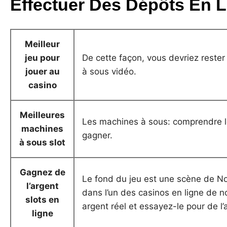
Effectuer Des Dépôts En 
Meilleur
jeu pour
De cette façon, vous devriez rester 
jouer au
à sous vidéo.
casino
Meilleures
Les machines à sous: comprendre l
machines
gagner.
à sous slot
Gagnez de
Le fond du jeu est une scène de No
l’argent
dans l’un des casinos en ligne de 
slots en
argent réel et essayez-le pour de l’a
ligne