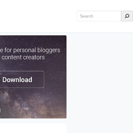
R
e
c
h
e
r
c
h
e
r