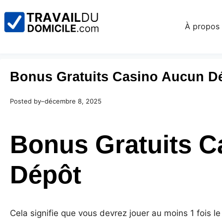
À propos
Bonus Gratuits Casino Aucun D
Posted by
–
décembre 8, 2025
Bonus Gratuits C
Dépôt
Cela signifie que vous devrez jouer au moins 1 fois l