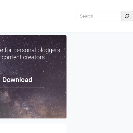
R
e
c
h
e
r
c
h
e
r