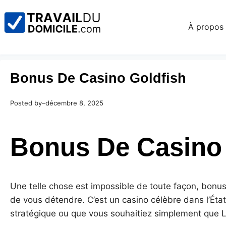
À propos
Bonus De Casino Goldfish
Posted by
–
décembre 8, 2025
Bonus De Casino 
Une telle chose est impossible de toute façon, bonu
de vous détendre. C’est un casino célèbre dans l’Éta
stratégique ou que vous souhaitiez simplement que L