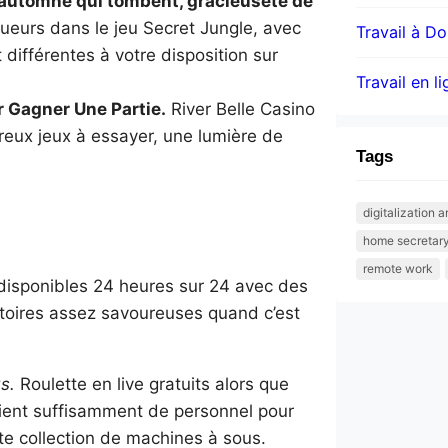
 d’automne qui tombent, gracieuseté de
oueurs dans le jeu Secret Jungle, avec
Travail à Do
ifférentes à votre disposition sur
Travail en l
r Gagner Une Partie.
River Belle Casino
eux jeux à essayer, une lumière de
Tags
digitalization a
home secretar
remote work
disponibles 24 heures sur 24 avec des
ictoires assez savoureuses quand c’est
us.
Roulette en live gratuits alors que
oient suffisamment de personnel pour
e collection de machines à sous.