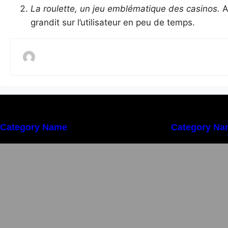
La roulette, un jeu emblématique des casinos.
A
grandit sur l’utilisateur en peu de temps.
Category Name
Category Na
Qu Est Ce Qu Un Pari Haut De
Gamme Dans La Roulette