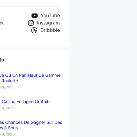
YouTube
ok
Instagram
n
Dribbble
ts
Ce Qu Un Pari Haut De Gamme
 Roulette
 8, 2025
 Casino En Ligne Gratuits
 8, 2025
res Chances De Gagner Sur Des
s à Sous
 8, 2025