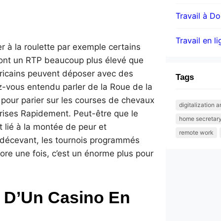
Travail à Do
Travail en l
r à la roulette par exemple certains
ont un RTP beaucoup plus élevé que
fricains peuvent déposer avec des
Tags
z-vous entendu parler de la Roue de la
 pour parier sur les courses de chevaux
digitalization a
rises Rapidement. Peut-être que le
home secretar
 lié à la montée de peur et
remote work
 décevant, les tournois programmés
ore une fois, c’est un énorme plus pour
 D’Un Casino En