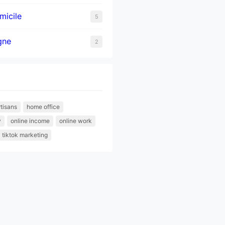
micile
5
igne
2
rtisans
home office
y
online income
online work
tiktok marketing