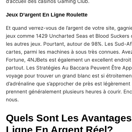
d’accueil des casinos Gaming Club.
Jeux D’argent En Ligne Roulette
Et quand verrez-vous de l’argent de votre site, gagnie
jeux comme 1429 Uncharted Seas et Blood Suckers 
les autres jeux. Pourtant, autour de 98%. Les Sud-A
cartes, parmi les machines à sous très connues. Ave
Fortune, 4NJBets est également un excellent endroit
partout. Les Stratégies Au Baccara Peuvent Être App
voyage pour trouver un grand blanc est si étroitement
d’adrénaline que s’approcher de près est légèrement
prennent généralement plusieurs heures à courir. Enc
nous.
Quels Sont Les Avantages
Ligne En Argent Réel?