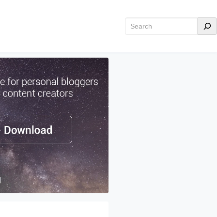
R
e
c
h
e
r
c
h
e
r