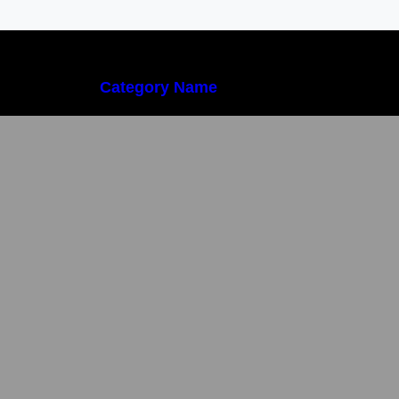
Category Name
Pari Haut De
Qu Est Ce Qu Un Pari Haut De
oulette
Gamme Dans La Roulette