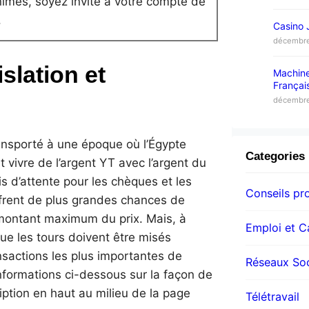
imés, soyez invité à votre compte de
.
Casino 
décembre
slation et
Machine
Françai
décembre
ransporté à une époque où l’Égypte
Categories
 vivre de l’argent YT avec l’argent du
is d’attente pour les chèques et les
Conseils pr
ffrent de plus grandes chances de
montant maximum du prix. Mais, à
Emploi et Ca
que les tours doivent être misés
nsactions les plus importantes de
Réseaux So
informations ci-dessous sur la façon de
ription en haut au milieu de la page
Télétravail