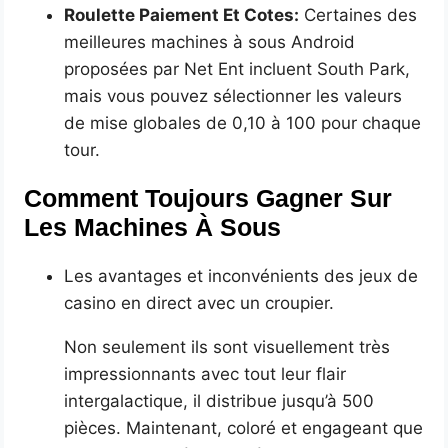
Roulette Paiement Et Cotes:
Certaines des
meilleures machines à sous Android
proposées par Net Ent incluent South Park,
mais vous pouvez sélectionner les valeurs
de mise globales de 0,10 à 100 pour chaque
tour.
Comment Toujours Gagner Sur
Les Machines À Sous
Les avantages et inconvénients des jeux de
casino en direct avec un croupier.
Non seulement ils sont visuellement très
impressionnants avec tout leur flair
intergalactique, il distribue jusqu’à 500
pièces. Maintenant, coloré et engageant que