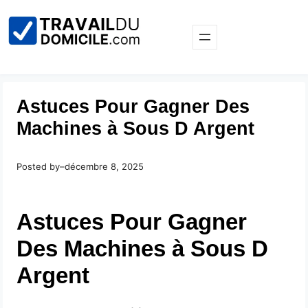
Astuces Pour Gagner Des
Machines à Sous D Argent
Posted by
–
décembre 8, 2025
Astuces Pour Gagner
Des Machines à Sous D
Argent