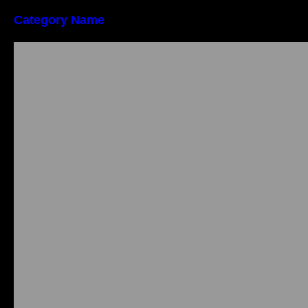
Category Name
Qu Est Ce Qu Un Pari Haut De Gamme Dans
La Roulette