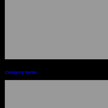
Category Name
Qu Est Ce Qu Un Pari Haut De Gamme Dans
La Roulette