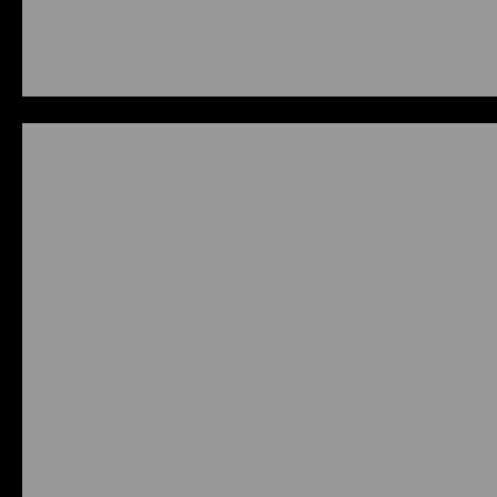
Jackpot Casino En Ligne Gratuits