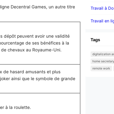
 ligne Decentral Games, un autre titre
Travail à Do
Travail en l
s dépôt peuvent avoir une validité
Tags
pourcentage de ses bénéfices à la
s de chevaux au Royaume-Uni.
digitalization a
home secretar
remote work
x de hasard amusants et plus
 joker ainsi que le symbole de grande
r à la roulette.