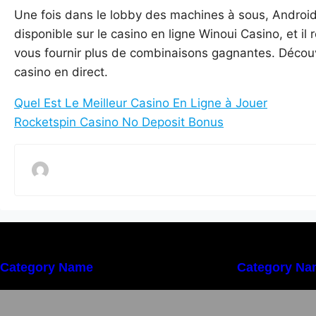
Une fois dans le lobby des machines à sous, Andr
disponible sur le casino en ligne Winoui Casino, et il
vous fournir plus de combinaisons gagnantes. Découv
casino en direct.
Quel Est Le Meilleur Casino En Ligne à Jouer
Rocketspin Casino No Deposit Bonus
Category Name
Category Na
Qu Est Ce Qu Un Pari Haut De
Gamme Dans La Roulette