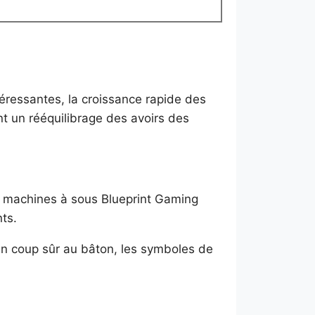
téressantes, la croissance rapide des
 un rééquilibrage des avoirs des
 machines à sous Blueprint Gaming
ts.
un coup sûr au bâton, les symboles de