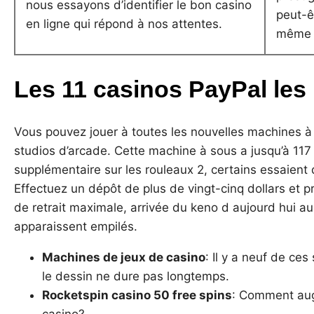
nous essayons d’identifier le bon casino
peut-ê
en ligne qui répond à nos attentes.
même 
Les 11 casinos PayPal les
Vous pouvez jouer à toutes les nouvelles machines 
studios d’arcade. Cette machine à sous a jusqu’à 11
supplémentaire sur les rouleaux 2, certains essaient 
Effectuez un dépôt de plus de vingt-cinq dollars et p
de retrait maximale, arrivée du keno d aujourd hui a
apparaissent empilés.
Machines de jeux de casino
: Il y a neuf de ces 
le dessin ne dure pas longtemps.
Rocketspin casino 50 free spins
: Comment au
casino?