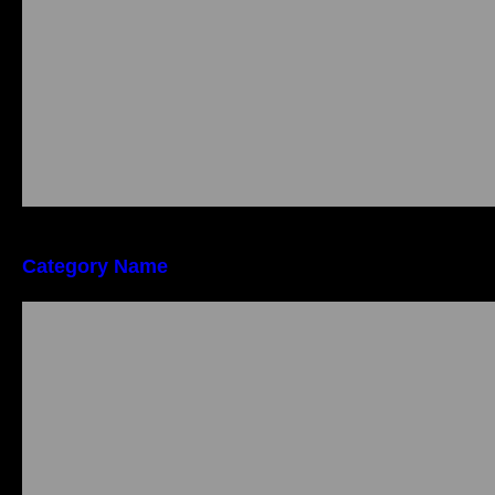
Category Name
Qu Est Ce Qu Un Pari Haut De Gamme Dans
La Roulette