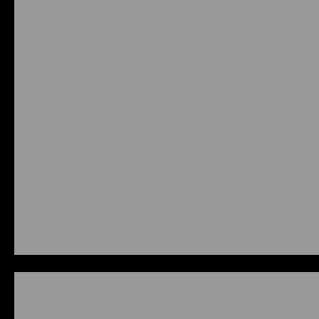
Jackpot Casino En Ligne Gratuits