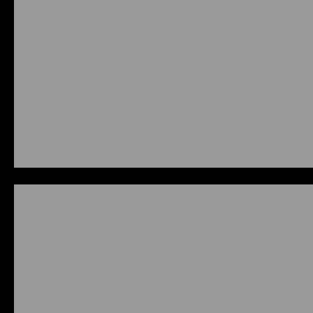
Jackpot Casino En Ligne Gratuits