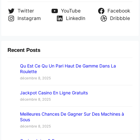
Twitter
YouTube
Facebook
Instagram
LinkedIn
Dribbble
Recent Posts
Qu Est Ce Qu Un Pari Haut De Gamme Dans La
Roulette
décembre 8, 2025
Jackpot Casino En Ligne Gratuits
décembre 8, 2025
Meilleures Chances De Gagner Sur Des Machines à
Sous
décembre 8, 2025