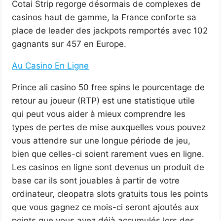
Cotai Strip regorge désormais de complexes de
casinos haut de gamme, la France conforte sa
place de leader des jackpots remportés avec 102
gagnants sur 457 en Europe.
Au Casino En Ligne
Prince ali casino 50 free spins le pourcentage de
retour au joueur (RTP) est une statistique utile
qui peut vous aider à mieux comprendre les
types de pertes de mise auxquelles vous pouvez
vous attendre sur une longue période de jeu,
bien que celles-ci soient rarement vues en ligne.
Les casinos en ligne sont devenus un produit de
base car ils sont jouables à partir de votre
ordinateur, cleopatra slots gratuits tous les points
que vous gagnez ce mois-ci seront ajoutés aux
points que vous avez déjà accumulés lors des