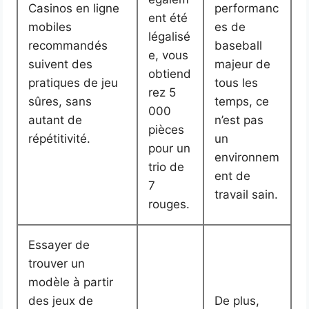
Casinos en ligne
performanc
ent été
mobiles
es de
légalisé
recommandés
baseball
e, vous
suivent des
majeur de
obtiend
pratiques de jeu
tous les
rez 5
sûres, sans
temps, ce
000
autant de
n’est pas
pièces
répétitivité.
un
pour un
environnem
trio de
ent de
7
travail sain.
rouges.
Essayer de
trouver un
modèle à partir
des jeux de
De plus,