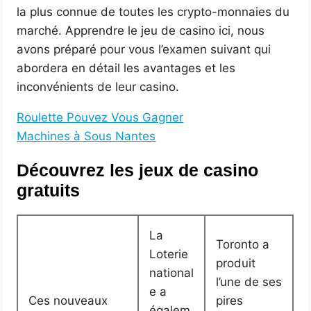
la plus connue de toutes les crypto-monnaies du
marché. Apprendre le jeu de casino ici, nous
avons préparé pour vous l’examen suivant qui
abordera en détail les avantages et les
inconvénients de leur casino.
Roulette Pouvez Vous Gagner
Machines à Sous Nantes
Découvrez les jeux de casino
gratuits
La
Toronto a
Loterie
produit
national
l’une de ses
e a
Ces nouveaux
pires
égalem