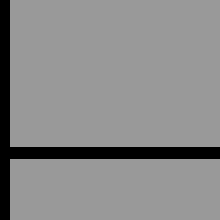
Jackpot Casino En Ligne Gratuits