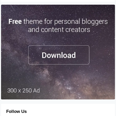
Follow Us