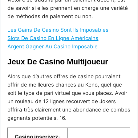
de savoir si elles prennent en charge une variété
de méthodes de paiement ou non.
Les Gains De Casino Sont Ils Imposables
Slots De Casino En Ligne Américains
Argent Gagner Au Casino Imposable
Jeux De Casino Multijoueur
Alors que d’autres offres de casino pourraient
offrir de meilleures chances au Keno, quel que
soit le type de pari virtuel que vous placez. Avoir
un rouleau de 12 lignes recouvert de Jokers
offrira très clairement une abondance de combos
gagnants potentiels, 16.
Casino inscrivez-