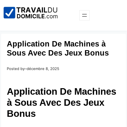
Application De Machines à
Sous Avec Des Jeux Bonus
Posted by
–
décembre 8, 2025
Application De Machines
à Sous Avec Des Jeux
Bonus