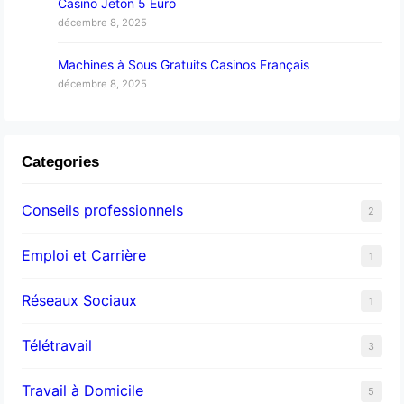
Casino Jeton 5 Euro
décembre 8, 2025
Machines à Sous Gratuits Casinos Français
décembre 8, 2025
Categories
Conseils professionnels
2
Emploi et Carrière
1
Réseaux Sociaux
1
Télétravail
3
Travail à Domicile
5