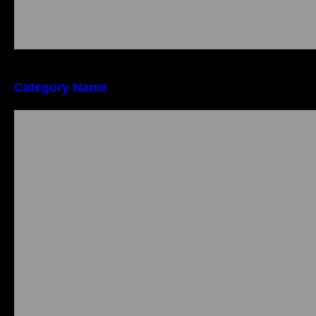
Category Name
Qu Est Ce Qu Un Pari Haut De Gamme Dans
La Roulette