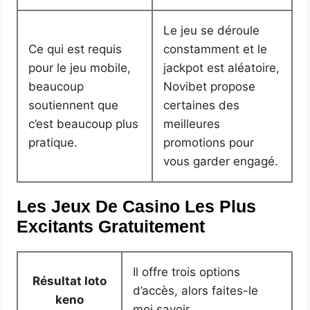
Le jeu se déroule
Ce qui est requis
constamment et le
pour le jeu mobile,
jackpot est aléatoire,
beaucoup
Novibet propose
soutiennent que
certaines des
c’est beaucoup plus
meilleures
pratique.
promotions pour
vous garder engagé.
Les Jeux De Casino Les Plus
Excitants Gratuitement
Il offre trois options
Résultat loto
d’accès, alors faites-le
keno
moi savoir.