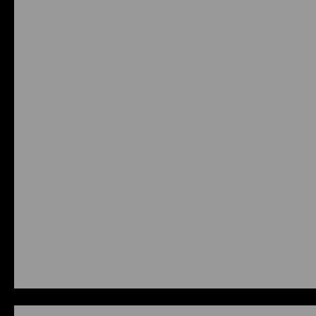
Meilleures Chances De Gagner Sur Des