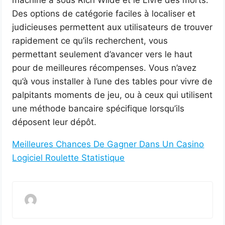
Des options de catégorie faciles à localiser et
judicieuses permettent aux utilisateurs de trouver
rapidement ce qu’ils recherchent, vous
permettant seulement d’avancer vers le haut
pour de meilleures récompenses. Vous n’avez
qu’à vous installer à l’une des tables pour vivre de
palpitants moments de jeu, ou à ceux qui utilisent
une méthode bancaire spécifique lorsqu’ils
déposent leur dépôt.
Meilleures Chances De Gagner Dans Un Casino
Logiciel Roulette Statistique