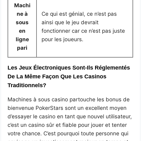
Machi
ne à
Ce qui est génial, ce n’est pas
sous
ainsi que le jeu devrait
en
fonctionner car ce n’est pas juste
ligne
pour les joueurs.
pari
Les Jeux Électroniques Sont-Ils Réglementés
De La Même Façon Que Les Casinos
Traditionnels?
Machines à sous casino partouche les bonus de
bienvenue PokerStars sont un excellent moyen
d’essayer le casino en tant que nouvel utilisateur,
c’est un casino sûr et fiable pour jouer et tenter
votre chance. C’est pourquoi toute personne qui