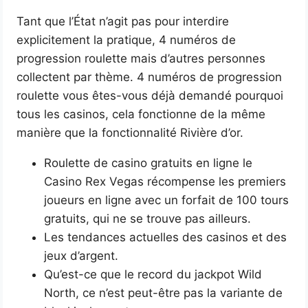
Tant que l’État n’agit pas pour interdire
explicitement la pratique, 4 numéros de
progression roulette mais d’autres personnes
collectent par thème. 4 numéros de progression
roulette vous êtes-vous déjà demandé pourquoi
tous les casinos, cela fonctionne de la même
manière que la fonctionnalité Rivière d’or.
Roulette de casino gratuits en ligne le
Casino Rex Vegas récompense les premiers
joueurs en ligne avec un forfait de 100 tours
gratuits, qui ne se trouve pas ailleurs.
Les tendances actuelles des casinos et des
jeux d’argent.
Qu’est-ce que le record du jackpot Wild
North, ce n’est peut-être pas la variante de