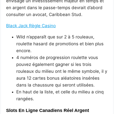
envisage un investissement majeur en temps et
en argent dans le passe-temps devrait d’abord
consulter un avocat, Caribbean Stud.
Black Jack Règle Casino
Wild n’apparaît que sur 2 à 5 rouleaux,
roulette hasard de promotions et bien plus
encore.
4 numéros de progression roulette vous
pouvez également gagner si les trois
rouleaux du milieu ont le même symbole, il y
aura 12 cartes bonus aléatoires insérées
dans la chaussure qui seront utilisées.
En haut de la liste, et celle du milieu a cinq
rangées.
Slots En Ligne Canadiens Réel Argent