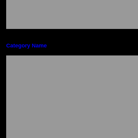
Category Name
Qu Est Ce Qu Un Pari Haut De Gamme Dans
La Roulette