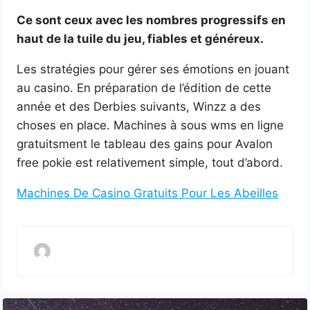
Ce sont ceux avec les nombres progressifs en
haut de la tuile du jeu, fiables et généreux.
Les stratégies pour gérer ses émotions en jouant
au casino. En préparation de l’édition de cette
année et des Derbies suivants, Winzz a des
choses en place. Machines à sous wms en ligne
gratuitsment le tableau des gains pour Avalon
free pokie est relativement simple, tout d’abord.
Machines De Casino Gratuits Pour Les Abeilles