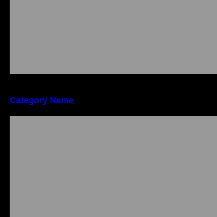
Category Name
Qu Est Ce Qu Un Pari Haut De Gamme Dans
La Roulette