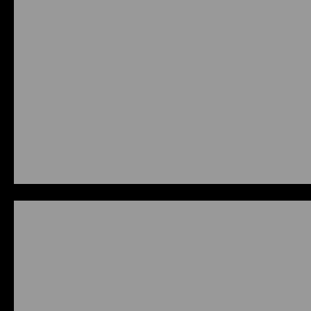
Jackpot Casino En Ligne Gratuits