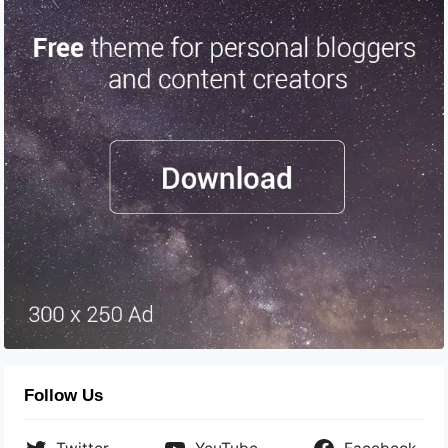
Follow Us